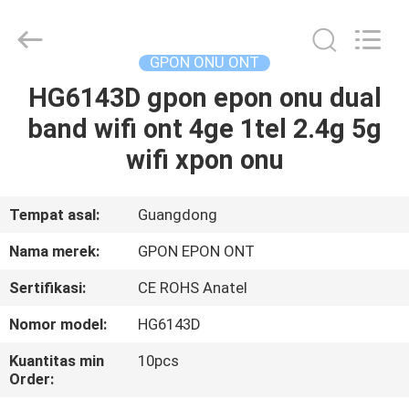
HONGKING
INDUSTRIAL
CO.,
LIMITED.
All
GPON ONU ONT
Rights
Reserved.
HG6143D gpon epon onu dual
RUMAH
band wifi ont 4ge 1tel 2.4g 5g
PRODUK
wifi xpon onu
TENTANG
Tempat asal:
Guangdong
KAMI
Nama merek:
GPON EPON ONT
Sertifikasi:
CE ROHS Anatel
TUR
Nomor model:
HG6143D
PABRIK
Kuantitas min
10pcs
Order:
KONTROL