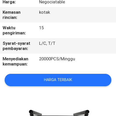
Harga:
Negociatable
KUALITAS
Kemasan
kotak
rincian:
HUBUNGI
KAMI
Waktu
15
pengiriman:
Syarat-syarat
L/C, T/T
PERMINTAAN
pembayaran:
PENAWARAN
Menyediakan
20000PCS/Minggu
kemampuan:
SITEMAP
HARGA TERBAIK
PRIVACY
POLICY