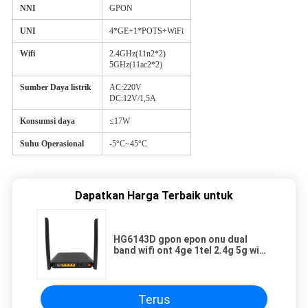
NNI
GPON
UNI
4*GE+1*POTS+WiFi
Wifi
2.4GHz(11n2*2)
5GHz(11ac2*2)
Sumber Daya listrik
AC:220V
DC:12V/1,5A
Konsumsi daya
≤17W
Suhu Operasional
-5°C~45°C
Dapatkan Harga Terbaik untuk
HG6143D gpon epon onu dual
band wifi ont 4ge 1tel 2.4g 5g wifi
xpon onu
Terus