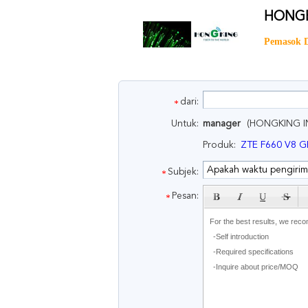
HONGK
Pemasok Di
dari:
Untuk:
manager
(HONGKING I
Produk:
ZTE F660 V8 
Subjek:
s
Pesan:
u
b
j
e
c
t