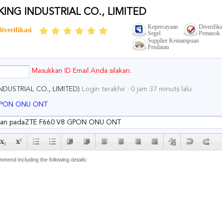
ING INDUSTRIAL CO., LIMITED
Kepercayaan
Diverifika
verifikasi
Segel
Pemasok
Supplier Kemampuan
Penilaian
e
Masukkan ID Email Anda silakan.
m
NDUSTRIAL CO., LIMITED)
Login terakhir : 0 jam 37 minuts lalu
a
i
GPON ONU ONT
l