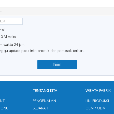
rs.
onal
10 M maks.
am waktu 24 jam.
minggu update pada info produk dan pemasok terbaru.
TENTANG KITA
WISATA PABRIK
NT
PENGENALAN
LINI PRODUKSI
 ONU
SEJARAH
OEM / ODM