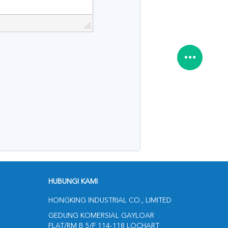
HUBUNGI KAMI
HONGKING INDUSTRIAL CO., LIMITED
GEDUNG KOMERSIAL GAYLOAR
FLAT/RM B 5/F 114-118 LOCHART