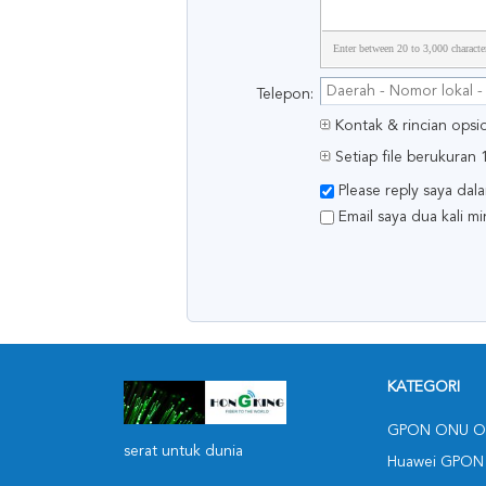
Enter between 20 to 3,000 characte
Telepon:
Kontak & rincian opsi
Setiap file berukuran 
Please reply saya dal
Email saya dua kali 
KATEGORI
GPON ONU O
serat untuk dunia
Huawei GPON