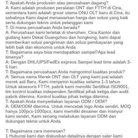
T: Apakah Anda produsen atau perusahaan dagang?
A: Kami adalah produsen peralatan ONT dan FTTH di Cina,
sementara kami adalah grosir utama ONU OLT baru di Cina, itu
sebabnya Kami dapat menawarkan harga dan solusi yang baik
serta dukungan teknis untuk pelanggan kami
T: Di mana perusahaan Anda berada?
A: Perusahaan kami terletak di shenzhen, Cina.Kantor dan
gudang kami Dekat Guangzhou dan hongkong, kami dapat
memberikan solusi pengiriman dan solusi pembayaran yang
lebih baik dan ekonomis untuk Anda
T: Bagaimana saya bisa mendapatkan sampel?Apa lead
timenya?
A: Dengan DHL/UPS/FedEx express.Sampel lead time adalah 3-
5 hari.
T: Bagaimana perusahaan Anda mengontrol kualitas produk?
A: Semua nama Merek ONT dan OLT yang kami jual adalah
merek asli Baru, Kami menjamin kualitas selama 1-3 tahun
Untuk aksesoris FTTH, pabrik kami memiliki Sertifikat ISO9001,
tim kontrol kualitas independen.Sertifikat pihak ketiga dan audit
pabrik diterima. Kontrol kualitas pihak ketiga diterima.
T: Apakah Anda menyediakan layanan ODM / OEM?
A: OEM/ODM diterima, Untuk mencetak logo Anda sendiri, MOQ
hanya 100pcs-1000pcs, kami memiliki desainer dan insinyur
kami sendiri, Kami senang melakukan layanan ODM dan
dukungan teknis untuk Anda
T: Bagaimana cara memesan?
1 Hubungi kami dan diskusikan detailnya dengan saler kami