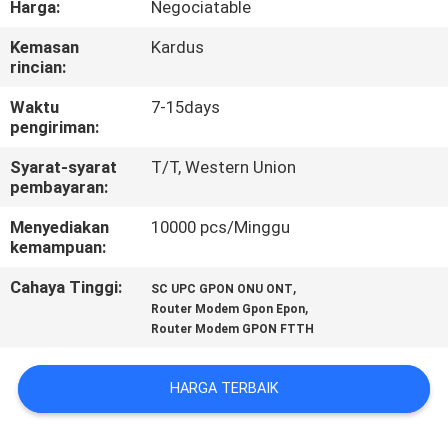
Harga:
Negociatable
KUALITAS
Kemasan
Kardus
rincian:
HUBUNGI
KAMI
Waktu
7-15days
pengiriman:
Syarat-syarat
T/T, Western Union
PERMINTAAN
pembayaran:
PENAWARAN
Menyediakan
10000 pcs/Minggu
kemampuan:
SITEMAP
Cahaya Tinggi:
,
SC UPC GPON ONU ONT
,
Router Modem Gpon Epon
Router Modem GPON FTTH
PRIVACY
POLICY
HARGA TERBAIK