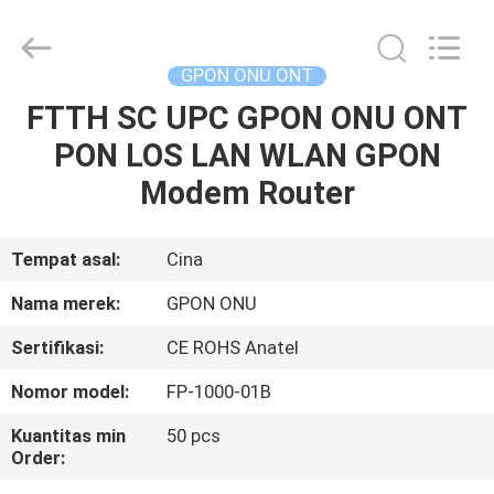
HONGKING
INDUSTRIAL
CO.,
LIMITED.
All
GPON ONU ONT
Rights
Reserved.
FTTH SC UPC GPON ONU ONT
RUMAH
PON LOS LAN WLAN GPON
PRODUK
Modem Router
TENTANG
Tempat asal:
Cina
KAMI
Nama merek:
GPON ONU
Sertifikasi:
CE ROHS Anatel
TUR
Nomor model:
FP-1000-01B
PABRIK
Kuantitas min
50 pcs
Order:
KONTROL