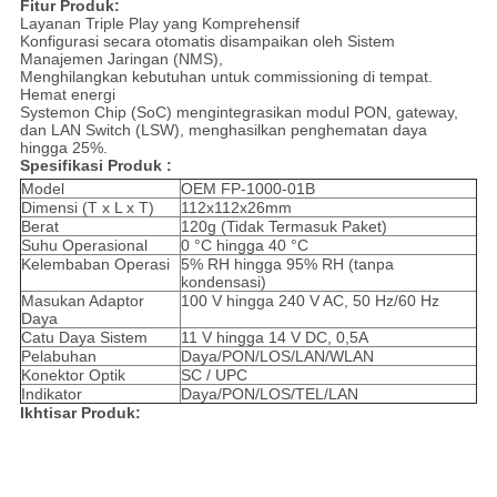
Fitur Produk:
Layanan Triple Play yang Komprehensif
Konfigurasi secara otomatis disampaikan oleh Sistem
Manajemen Jaringan (NMS),
Menghilangkan kebutuhan untuk commissioning di tempat.
Hemat energi
Systemon Chip (SoC) mengintegrasikan modul PON, gateway,
dan LAN Switch (LSW), menghasilkan penghematan daya
hingga 25%.
Spesifikasi Produk :
Model
OEM FP-1000-01B
Dimensi (T x L x T)
112x112x26mm
Berat
120g (Tidak Termasuk Paket)
Suhu Operasional
0 °C hingga 40 °C
Kelembaban Operasi
5% RH hingga 95% RH (tanpa
kondensasi)
Masukan Adaptor
100 V hingga 240 V AC, 50 Hz/60 Hz
Daya
Catu Daya Sistem
11 V hingga 14 V DC, 0,5A
Pelabuhan
Daya/PON/LOS/LAN/WLAN
Konektor Optik
SC / UPC
Indikator
Daya/PON/LOS/TEL/LAN
Ikhtisar Produk: