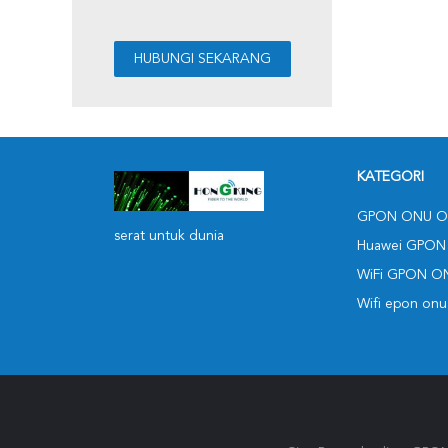
KATEGORI
GPON ONU O
serat untuk dunia
Huawei GPON
WiFi GPON O
Wifi epon onu