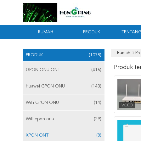
RUMAH
PRODUK
TENTANG
Rumah
Pr
PRODUK
(1078)
Produk te
GPON ONU ONT
(416)
Huawei GPON ONU
(143)
WiFi GPON ONU
(14)
Wifi epon onu
(29)
XPON ONT
(8)