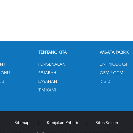
TENTANG KITA
WISATA PABRIK
NT
PENGENALAN
LINI PRODUKSI
 ONU
SEJARAH
OEM / ODM
NU
LAYANAN
R & D
TIM KAMI
Sitemap
Kebijakan Pribadi
Situs Seluler
|
|