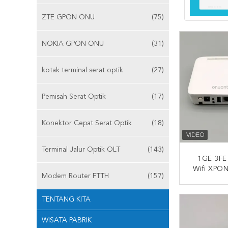
ZTE GPON ONU
(75)
NOKIA GPON ONU
(31)
kotak terminal serat optik
(27)
Pemisah Serat Optik
(17)
Konektor Cepat Serat Optik
(18)
Terminal Jalur Optik OLT
(143)
1GE 3FE
Wifi XPO
Modem Router FTTH
(157)
Kelima 
HUBUNG
TENTANG KITA
WISATA PABRIK