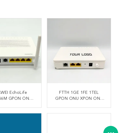
WEI EchoLife
FTTH 1GE 1FE 1TEL
46M GPON ONU
GPON ONU XPON ONT
 ONT 1GE 3FE
HK321 Bahasa Inggris
L FTTH Router
Firmware Untuk OLT ZTE
UNGI SEKARANG
HUBUNGI SEKARANG
Modem
Nokia