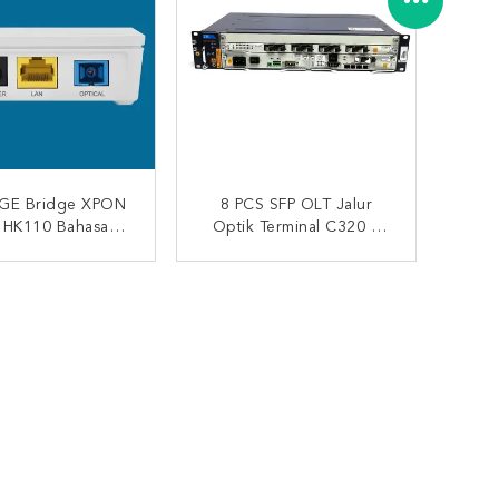
GE Bridge XPON
8 PCS SFP OLT Jalur
HK110 Bahasa
Optik Terminal C320 1
is Firmware UPC
Smax A31 1 Kereta
kungan Opsional
Dorong GPON Papan
UNGI SEKARANG
HUBUNGI SEKARANG
32 TCONT