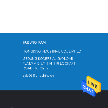
HUBUNGI KAMI
HONGKING INDUSTRIAL CO., LIMITED
GEDUNG KOMERSIAL GAYLOAR
FLAT/RM B 5/F 114-118 LOCHART
ROAD,HK, China
sale08@onuchina.cn