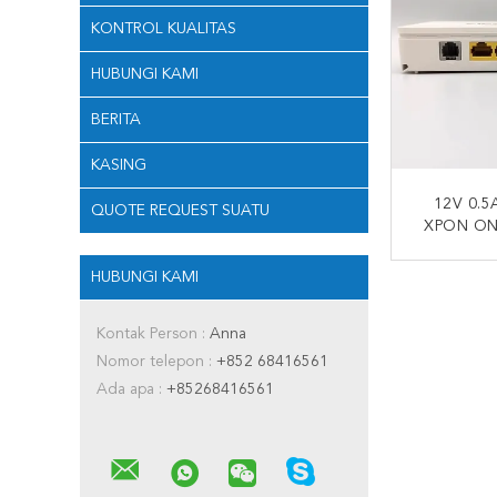
KONTROL KUALITAS
HUBUNGI KAMI
BERITA
KASING
12V 0.5
QUOTE REQUEST SUATU
XPON ONT
HUAWEI S
Op
HUBUNGI KAMI
HUBUNG
Kontak Person :
Anna
Nomor telepon :
+852 68416561
Ada apa :
+85268416561