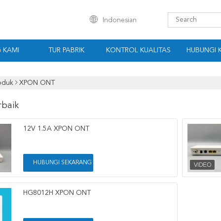
Indonesian
 KAMI
TUR PABRIK
KONTROL KUALITAS
HUBUNGI 
oduk
XPON ONT
rbaik
12V 1.5A XPON ONT
HUBUNGI SEKARANG
HG8012H XPON ONT