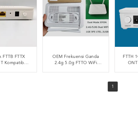
A FTTB FTTX
OEM Frekuensi Ganda
FTTH 1
 Kompatibel
2.4g 5.0g FTTO WiFi
ONT 
C UPC SCAPC
XPON ONT MT7592N
Inggr
sional
2.4GHz MT7612EN 5GHz
APC Du
I SEKARANG
HUBUNGI SEKARANG
HUB
1