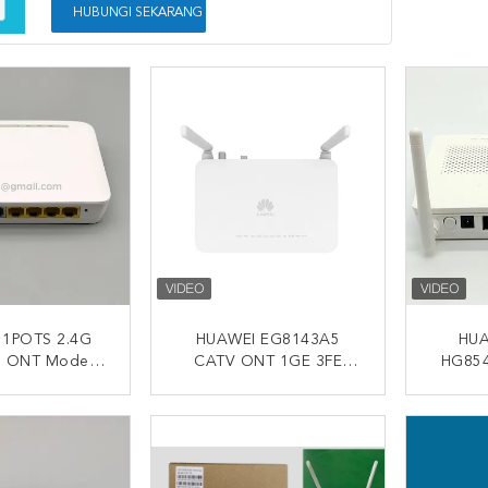
HUBUNGI SEKARANG
 1POTS 2.4G
HUAWEI EG8143A5
HUA
N ONT Modem
CATV ONT 1GE 3FE
HG85
Router Modem
1POTS Unit Jaringan
XPON
Putih
Optik Nirkabel Modem
1TE
I SEKARANG
HUBUNGI SEKARANG
HUB
FTTH Modem CATV