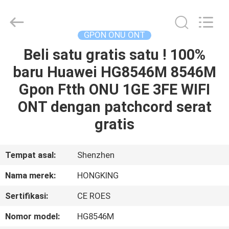
HONGKING
INDUSTRIAL
CO.,
LIMITED.
All
GPON ONU ONT
Rights
Reserved.
Beli satu gratis satu ! 100%
RUMAH
baru Huawei HG8546M 8546M
PRODUK
Gpon Ftth ONU 1GE 3FE WIFI
ONT dengan patchcord serat
TENTANG
gratis
KAMI
Tempat asal:
Shenzhen
TUR
Nama merek:
HONGKING
PABRIK
Sertifikasi:
CE ROES
KONTROL
Nomor model:
HG8546M