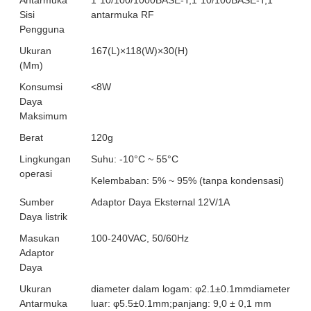
Antarmuka
1*10/100/1000BASE-T;1*10/100BASE-T;1 *
Sisi
antarmuka RF
Pengguna
Ukuran
167(L)×118(W)×30(H)
(Mm)
Konsumsi
<8W
Daya
Maksimum
Berat
120g
Lingkungan
Suhu: -10°C ~ 55°C
operasi
Kelembaban: 5% ~ 95% (tanpa kondensasi)
Sumber
Adaptor Daya Eksternal 12V/1A
Daya listrik
Masukan
100-240VAC, 50/60Hz
Adaptor
Daya
Ukuran
diameter dalam logam: φ2.1±0.1mmdiameter
Antarmuka
luar: φ5.5±0.1mm;panjang: 9,0 ± 0,1 mm