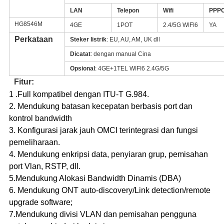
LAN
Telepon
Wifi
PPP
HG8546M
4GE
1POT
2.4/5G WIFI6
YA
Perkataan
Steker listrik
: EU, AU, AM, UK dll
Dicatat
: dengan manual Cina
Opsional
: 4GE+1TEL WIFI6 2.4G/5G
Fitur:
1 .Full kompatibel dengan ITU-T G.984.
2. Mendukung batasan kecepatan berbasis port dan
kontrol bandwidth
3. Konfigurasi jarak jauh OMCI terintegrasi dan fungsi
pemeliharaan.
4. Mendukung enkripsi data, penyiaran grup, pemisahan
port Vlan, RSTP, dll.
5.Mendukung Alokasi Bandwidth Dinamis (DBA)
6. Mendukung ONT auto-discovery/Link detection/remote
upgrade software;
7.Mendukung divisi VLAN dan pemisahan pengguna