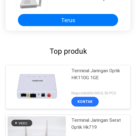
Ftth ONU 1GE 3FE WIFI ONT
dengan patchcord serat gratis
Terus
Top produk
Terminal Jaringan Optik
HK110G 1GE
Negociatable MOQ:50 PCS
KONTAK
Terminal Jaringan Serat
Optik Hk719