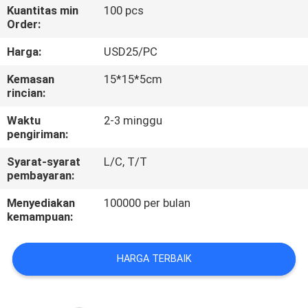
KUALITAS
Kuantitas min
100 pcs
Order:
HUBUNGI
Harga:
USD25/PC
KAMI
Kemasan
15*15*5cm
rincian:
PERMINTAAN
Waktu
2-3 minggu
pengiriman:
PENAWARAN
Syarat-syarat
L/C, T/T
pembayaran:
SITEMAP
Menyediakan
100000 per bulan
kemampuan:
PRIVACY
POLICY
HARGA TERBAIK