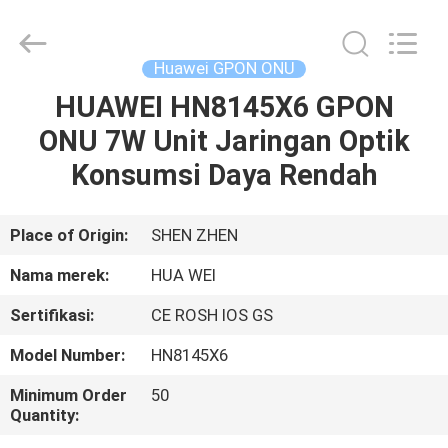
HONGKING
INDUSTRIAL
CO.,
LIMITED.
All
Huawei GPON ONU
Rights
Reserved.
HUAWEI HN8145X6 GPON
RUMAH
ONU 7W Unit Jaringan Optik
PRODUK
Konsumsi Daya Rendah
TENTANG
Place of Origin:
SHEN ZHEN
KAMI
Nama merek:
HUA WEI
Sertifikasi:
CE ROSH IOS GS
TUR
Model Number:
HN8145X6
PABRIK
Minimum Order
50
Quantity:
KONTROL