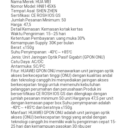
Nama Merek: HUA WEI
Nomor Model: HN8145X6
Tempat Asal: SHEN ZHEN
Sertifikasi: CE ROSH IOS GS
Jumlah Pesanan Minimum: 50
Harga: 47,5
Detail Kemasan: Kemasan kotak kertas
Waktu Pengiriman: 15--25 hari
Ketentuan Pembayaran: uang muka 30%
Kemampuan Supply: 30K per bulan
Berat: ≤150g
Suhu Penyimpanan: -40℃～+85℃
Jenis: Unit Jaringan Optik Pasif Gigabit (GPON ONU)
Catu Daya: AC/DC
Antarmuka: SC/PC
Fitur: HUAWEI GPON ONU menawarkan unit jaringan optik
akses berkecepatan tinggi (ONU) dengan kualitas andal
dan teknologi canggih.Ini menyediakan jaringan akses
berkecepatan tinggi untuk memenuhi kebutuhan
pelanggan perumahan dan perusahaan.Produk ini
bersertifikasi CE ROSH IOS GS dan dilengkapi dengan
jumlah pesanan minimum 50 unit.Harganya 47,5 per unit
dengan kemasan paper box.Suhu penyimpanan adalah
-40℃～+85℃ dan beratnya ≤150g.
Manfaat: HUAWEI GPON ONU adalah unit jaringan optik
akses (ONU) berkecepatan tinggi yang andal dengan
teknologi canggih.Ini memiliki waktu pengiriman cepat 15-
25 hari dan kemampuan pasokan 30 ribu per