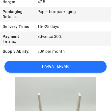
Harga:
47.5
KUALITAS
Packaging
Paper box packaging
Details:
HUBUNGI
KAMI
Delivery Time:
15--25 days
Payment
advance 30%
Terms:
PERMINTAAN
PENAWARAN
Supply Ability:
30K per month
SITEMAP
HARGA TERBAIK
PRIVACY
POLICY