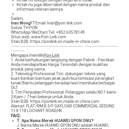
Kotak itu disegel dengan segel anti rusak.
Kotak itu juga diberi label dengan nama produk dan
informasi relevan lainnya.
Salam,
Ivan Wong
FTEmail: Ivan@pon-link.com
Solusi TH PON
WhatsApp/WeChat/Tel: +852 63578149
Situs web: www.Pon-Link.com
Stan B2B: https://ponlink.en.made-in-china.com
-------------------------------------------------- -----------------------
---------
Mengapa memilih
Pon-Link
:
1. Anda berhubungan langsung dengan Pabrik - Pastikan
Anda mendapatkan Harga Terendah dengan kualitas
produk yang sama.
2. Teknologi Profesional.Tim: dukungan teknis yang
kuat/berikan bantuan jarak jauh/kustomisasi perangkat
lunak/Bantu pelanggan beradaptasi/membuka berbagai
OLT
3. Tim Penjualan Profesional: Pelanggan selalu NO.1 kami -
24 jam / 7 hari bekerja untuk Anda.
Stan B2B: https://ponlink.en.made-in-china.com
Alamat: FLAT/RM B 5/F GAYLOAR COMMERCIAL GEDUNG
114-118 LOCHART ROAD,HK
FAQ:
T: Apa Nama Merek HUAWEI GPON ONU?
J: Nama Merek HUAWEI GPON ONU adalah HUAWEI.