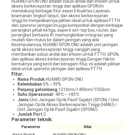
HUAWEI GPON ONU adalah solusi andal dan efisien untuk
akses berkecepatan tinggi dan aplikasi GPON.Ini
mendukung berbagai fitur seperti Kualitas Layanan,
keamanan tingkat lanjut, dan akses berkecepatan
tinggi.Ini menjadikannya pilihan ideal untuk aplikasi FTTH
dan operator jaringan.Ini juga kompatibel dengan berbagai
perangkat pihak ketiga, seperti set-top box, router, dan
perangkat berbasis IP, memungkinkan integrasi yang
mudah dan mulus ke dalam jaringan yang ada.
Kesimpulannya, HUAWEI GPON ONU adalah unit jaringan
optik akses berkecepatan tinggi canggih yang
memberikan solusi andal dan efisien untuk FTTH, GPON,
dan aplikasi akses berkecepatan tinggi.Dengan faktor
bentuknya yang kecil dan beragam fitur, ini adalah pilihan
ideal untuk operator jaringan dan aplikasi FTTH.
Fitur:
Nama Produk:
HUAWEI GPON-ONU
Kelembaban:
5%～95%
Panjang gelombang:
1310nm/1490nm/1550nm
Suhu Operasional:
-40℃～+85℃
Jenis:
Unit Jaringan Optik Pasif Gigabit (GPON) / Unit
Jaringan Optik Akses Berkecepatan Tinggi (HANU) /
Unit Jaringan Optik Pasif Gigabit (GPONU)
Jumlah Port:
2
Parameter teknik:
Parameter
Nilai
Nama Produk
HUAWEI GPON-ONU