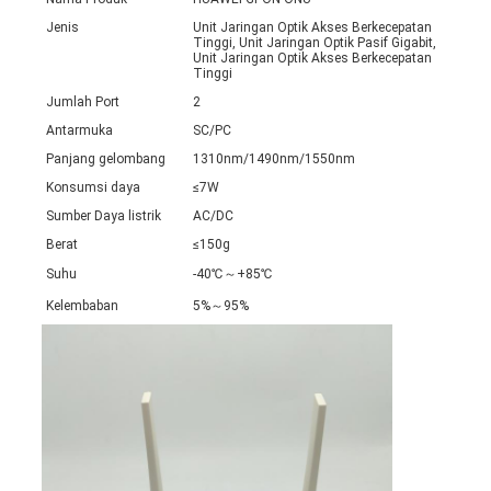
Jenis
Unit Jaringan Optik Akses Berkecepatan
Tinggi, Unit Jaringan Optik Pasif Gigabit,
Unit Jaringan Optik Akses Berkecepatan
Tinggi
Jumlah Port
2
Antarmuka
SC/PC
Panjang gelombang
1310nm/1490nm/1550nm
Konsumsi daya
≤7W
Sumber Daya listrik
AC/DC
Berat
≤150g
Suhu
-40℃～+85℃
Kelembaban
5%～95%