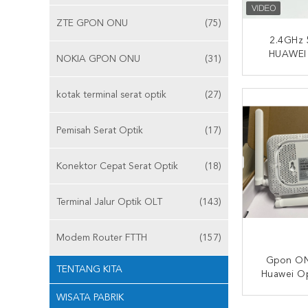
ZTE GPON ONU
(75)
2.4GHz
HUAWEI
NOKIA GPON ONU
(31)
EG8145V
Band AC
HUBUNG
kotak terminal serat optik
(27)
Pemisah Serat Optik
(17)
Konektor Cepat Serat Optik
(18)
Terminal Jalur Optik OLT
(143)
Modem Router FTTH
(157)
Gpon ON
TENTANG KITA
Huawei Op
Dual Band
WISATA PABRIK
+ 2.4G
HUBUNG