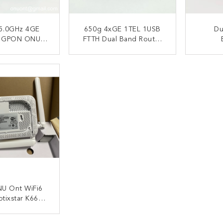
 5.0GHz 4GE
650g 4xGE 1TEL 1USB
Du
 GPON ONU
FTTH Dual Band Router
5 FTTH Dual
2.4GHz 5.0GHz
4GE+
 WiFi Router
Ante
I SEKARANG
HUBUNGI SEKARANG
HUB
Gp
U Ont WiFi6
tixstar K662c
 4GE 4Antenna
 /5G WiFi6
I SEKARANG