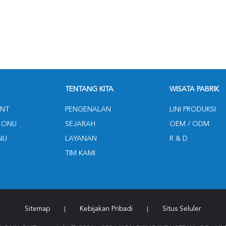
TENTANG KITA
WISATA PABRIK
NT
PENGENALAN
LINI PRODUKSI
 ONU
SEJARAH
OEM / ODM
NU
LAYANAN
R & D
TIM KAMI
Sitemap
Kebijakan Pribadi
Situs Seluler
|
|