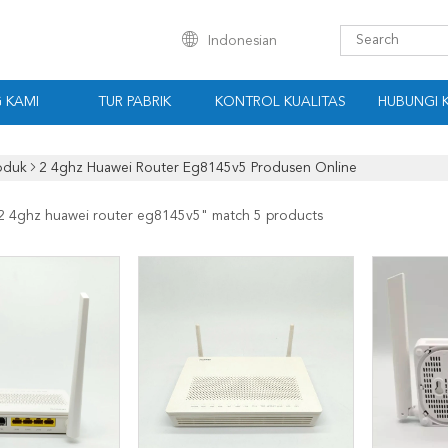
Indonesian
 KAMI
TUR PABRIK
KONTROL KUALITAS
HUBUNGI 
oduk
2 4ghz Huawei Router Eg8145v5 Produsen Online
2 4ghz huawei router eg8145v5
" match 5 products