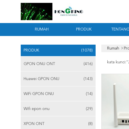
RUMAH
PRODUK
TENTANG
Rumah
Pr
PRODUK
(1078)
kata kunci:"
GPON ONU ONT
(416)
Huawei GPON ONU
(143)
WiFi GPON ONU
(14)
Wifi epon onu
(29)
XPON ONT
(8)