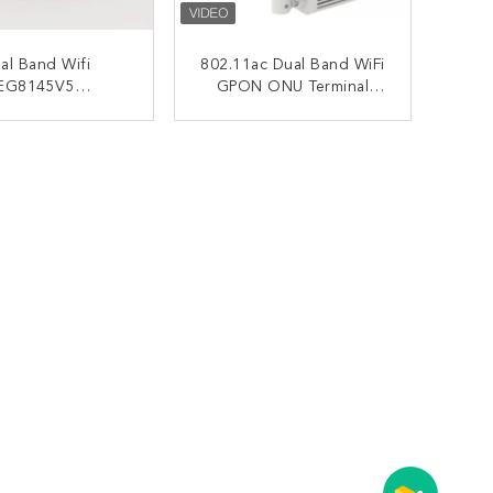
al Band Wifi
802.11ac Dual Band WiFi
EG8145V5
GPON ONU Terminal
1TEL+WIFI 5dbi
Jaringan Optik Huawei
na 5G Nirkabel
EG8145V5
UNGI SEKARANG
HUBUNGI SEKARANG
on Epon ONT