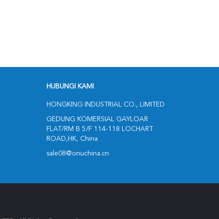
HUBUNGI KAMI
HONGKING INDUSTRIAL CO., LIMITED
GEDUNG KOMERSIAL GAYLOAR
FLAT/RM B 5/F 114-118 LOCHART
ROAD,HK, China
sale08@onuchina.cn