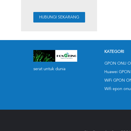
KATEGORI
GPON ONU O
serat untuk dunia
Huawei GPON
WiFi GPON O
Wifi epon onu