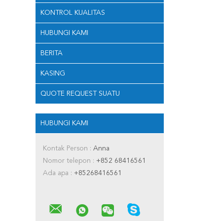
KONTROL KUALITAS
HUBUNGI KAMI
BERITA
KASING
QUOTE REQUEST SUATU
HUBUNGI KAMI
Kontak Person :
Anna
Nomor telepon :
+852 68416561
Ada apa :
+85268416561