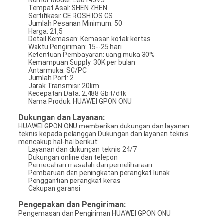
Nomor Model: EG8145V5
Tempat Asal: SHEN ZHEN
Sertifikasi: CE ROSH IOS GS
Jumlah Pesanan Minimum: 50
Harga: 21,5
Detail Kemasan: Kemasan kotak kertas
Waktu Pengiriman: 15--25 hari
Ketentuan Pembayaran: uang muka 30%
Kemampuan Supply: 30K per bulan
Antarmuka: SC/PC
Jumlah Port: 2
Jarak Transmisi: 20km
Kecepatan Data: 2,488 Gbit/dtk
Nama Produk: HUAWEI GPON ONU
Dukungan dan Layanan:
HUAWEI GPON ONU memberikan dukungan dan layanan
teknis kepada pelanggan.Dukungan dan layanan teknis
mencakup hal-hal berikut:
Layanan dan dukungan teknis 24/7
Dukungan online dan telepon
Pemecahan masalah dan pemeliharaan
Pembaruan dan peningkatan perangkat lunak
Penggantian perangkat keras
Cakupan garansi
Pengepakan dan Pengiriman:
Pengemasan dan Pengiriman HUAWEI GPON ONU