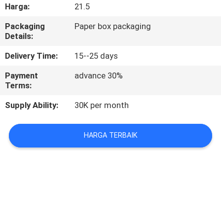
KUALITAS
Harga:
21.5
Packaging
Paper box packaging
HUBUNGI
Details:
KAMI
Delivery Time:
15--25 days
Payment
advance 30%
PERMINTAAN
Terms:
PENAWARAN
Supply Ability:
30K per month
SITEMAP
HARGA TERBAIK
PRIVACY
POLICY