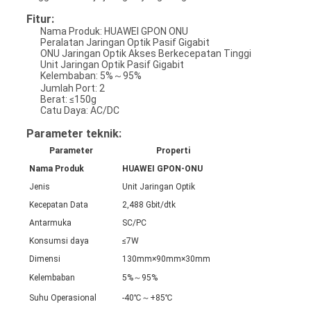
Fitur:
Nama Produk: HUAWEI GPON ONU
Peralatan Jaringan Optik Pasif Gigabit
ONU Jaringan Optik Akses Berkecepatan Tinggi
Unit Jaringan Optik Pasif Gigabit
Kelembaban: 5%～95%
Jumlah Port: 2
Berat: ≤150g
Catu Daya: AC/DC
Parameter teknik:
Parameter
Properti
Nama Produk
HUAWEI GPON-ONU
Jenis
Unit Jaringan Optik
Kecepatan Data
2,488 Gbit/dtk
Antarmuka
SC/PC
Konsumsi daya
≤7W
Dimensi
130mm×90mm×30mm
Kelembaban
5%～95%
Suhu Operasional
-40℃～+85℃