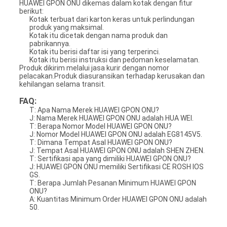
HUAWEI GPON ONU dikemas dalam kotak dengan fitur
berikut:
Kotak terbuat dari karton keras untuk perlindungan
produk yang maksimal.
Kotak itu dicetak dengan nama produk dan
pabrikannya.
Kotak itu berisi daftar isi yang terperinci.
Kotak itu berisi instruksi dan pedoman keselamatan.
Produk dikirim melalui jasa kurir dengan nomor
pelacakan.Produk diasuransikan terhadap kerusakan dan
kehilangan selama transit.
FAQ:
T: Apa Nama Merek HUAWEI GPON ONU?
J: Nama Merek HUAWEI GPON ONU adalah HUA WEI.
T: Berapa Nomor Model HUAWEI GPON ONU?
J: Nomor Model HUAWEI GPON ONU adalah EG8145V5.
T: Dimana Tempat Asal HUAWEI GPON ONU?
J: Tempat Asal HUAWEI GPON ONU adalah SHEN ZHEN.
T: Sertifikasi apa yang dimiliki HUAWEI GPON ONU?
J: HUAWEI GPON ONU memiliki Sertifikasi CE ROSH IOS
GS.
T: Berapa Jumlah Pesanan Minimum HUAWEI GPON
ONU?
A: Kuantitas Minimum Order HUAWEI GPON ONU adalah
50.