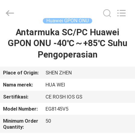
HONGKING
INDUSTRIAL
CO.,
LIMITED.
All
Huawei GPON ONU
Rights
Reserved.
Antarmuka SC/PC Huawei
RUMAH
GPON ONU -40℃～+85℃ Suhu
PRODUK
Pengoperasian
TENTANG
Place of Origin:
SHEN ZHEN
KAMI
Nama merek:
HUA WEI
Sertifikasi:
CE ROSH IOS GS
TUR
PABRIK
Model Number:
EG8145V5
Minimum Order
50
Quantity:
KONTROL