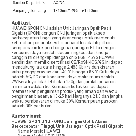
Sumber Daya listrik
AC/DC
Panjang gelombang
1310nm/1490nm/1550nm
Aplikasi:
HUAWEI GPON ONU adalah Unit Jaringan Optik Pasif
Gigabit (GPON) dengan ONU jaringan optik akses
berkecepatan tinggi yang dirancang untuk memenuhi
kebutuhan pasar akses broadband.Ini adalah pilihan
sempurna untuk pembangunan jaringan FTTx dengan
konsumsi daya rendah, desain ringkas, dan kinerja
canggih.Ini dilengkapi dengan chip EG8145V5 HUAWEI
sendiri dan memiliki sertifikasi CE/RoSH/IOS/GS.Ini dapat
mendukung laju data hingga 2,488 Gbit/s dan kisaran
suhu pengoperasian dari -40 ℃ hingga +85 ℃.Catu daya
adalah AC/DC dan konsumsi daya maksimum adalah
7W.Beratnya tidak lebih dari 150g dan jumlah pesanan
minimum adalah 50. Kemasan kotak kertas dapat
memastikan pengiriman produk yang aman dan waktu
pengiriman biasanya 15-25 hari.Harganya 21,5 dan jangka
waktu pembayaran di muka 30%.Kemampuan pasokan
adalah 30K per bulan.
Kustomisasi:
HUAWEI GPON ONU - ONU Jaringan Optik Akses
Berkecepatan Tinggi, Unit Jaringan Optik Pasif Gigabit
Nama Merek: HUA WEI