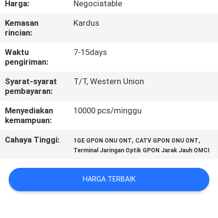
Harga:
Negociatable
KUALITAS
Kemasan
Kardus
rincian:
HUBUNGI
KAMI
Waktu
7-15days
pengiriman:
Syarat-syarat
T/T, Western Union
PERMINTAAN
pembayaran:
PENAWARAN
Menyediakan
10000 pcs/minggu
kemampuan:
SITEMAP
Cahaya Tinggi:
,
,
1GE GPON ONU ONT
CATV GPON ONU ONT
Terminal Jaringan Optik GPON Jarak Jauh OMCI
PRIVACY
POLICY
HARGA TERBAIK