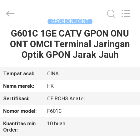
HONGKING
INDUSTRIAL
CO.,
LIMITED.
All
GPON ONU ONT
Rights
Reserved.
G601C 1GE CATV GPON ONU
RUMAH
ONT OMCI Terminal Jaringan
PRODUK
Optik GPON Jarak Jauh
TENTANG
Tempat asal:
CINA
KAMI
Nama merek:
HK
Sertifikasi:
CE ROHS Anatel
TUR
Nomor model:
F601C
PABRIK
Kuantitas min
10 buah
Order:
KONTROL