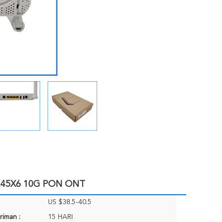
8145X6 10G PON ONT
US $38.5-40.5
riman :
15 HARI