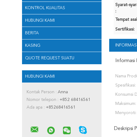
Syarat-sya
KONTROL KUALITAS
:
Tempat asal
HUBUNGI KAMI
Sertifikasi:
BERITA
INFORMASI
KASING
QUOTE REQUEST SUATU
Informasi 
Nama Prod
HUBUNGI KAMI
Spesifikasi:
Kontak Person :
Anna
Konsumsi 
Nomor telepon :
+852 68416561
Maksimum:
Ada apa :
+85268416561
Menyoroti:
Deskripsi 