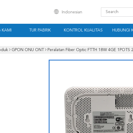
Indonesian
 KAMI
TUR PABRIK
KONTROL KUALITAS
HUBUNGI 
oduk
GPON ONU ONT
Peralatan Fiber Optic FTTH 18W 4GE 1POT