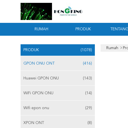
RUMAH
PRODUK
TENTANG
Rumah
Pr
PRODUK
(1078)
GPON ONU ONT
(416)
Huawei GPON ONU
(143)
WiFi GPON ONU
(14)
Wifi epon onu
(29)
XPON ONT
(8)