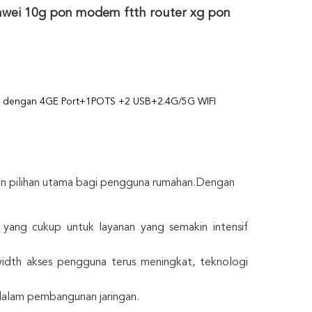
wei 10g pon modem ftth router xg pon
l dengan 4GE Port+1POTS
+2 USB+2.4G/5G WIFI
an pilihan utama bagi pengguna rumahan.Dengan
ng cukup untuk layanan yang semakin intensif
idth akses pengguna terus meningkat, teknologi
i dalam pembangunan jaringan.