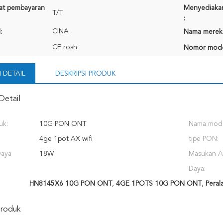
rat pembayaran
Menyediaka
T/T
:
CINA
:
Nama merek
CE rosh
Nomor mode
 DETAIL
DESKRIPSI PRODUK
Detail
uk:
10G PON ONT
Nama mode
4ge 1pot AX wifi
tipe PON:
Daya
18W
Masukan A
Daya:
HN8145X6 10G PON ONT
,
4GE 1POTS 10G PON ONT
,
Peral
Produk