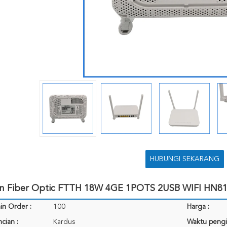
HUBUNGI SEKARANG
an Fiber Optic FTTH 18W 4GE 1POTS 2USB WIFI HN
in Order :
100
Harga :
cian :
Kardus
Waktu pengi