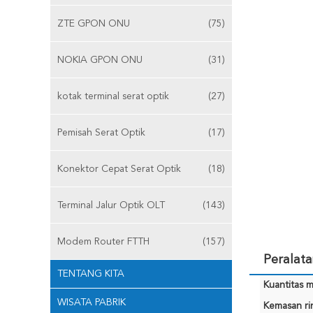
ZTE GPON ONU
(75)
NOKIA GPON ONU
(31)
kotak terminal serat optik
(27)
Pemisah Serat Optik
(17)
Konektor Cepat Serat Optik
(18)
Terminal Jalur Optik OLT
(143)
Modem Router FTTH
(157)
Peralat
TENTANG KITA
Kuantitas m
WISATA PABRIK
Kemasan rin