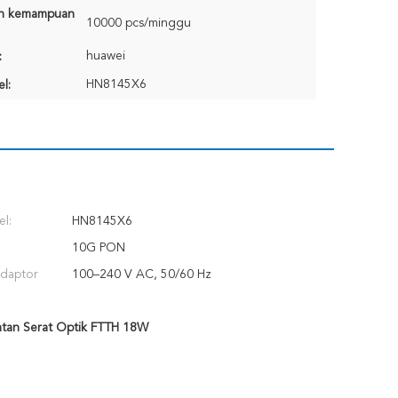
n kemampuan
10000 pcs/minggu
huawei
:
HN8145X6
l:
l:
HN8145X6
10G PON
daptor
100–240 V AC, 50/60 Hz
atan Serat Optik FTTH 18W