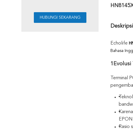
HN8145X6
Deskrips
Echolife
H
Bahasa Ingg
1
Evolus
Terminal 
pengembang
Tekno
bandwi
Karena
EPON 
Rasio 