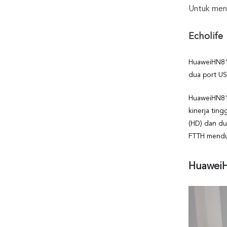
Untuk men
Echolife
Huawei
HN8
dua port US
Huawei
HN8
kinerja tin
(HD) dan du
FTTH mendu
Huawei