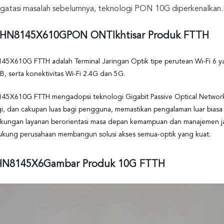
gatasi masalah sebelumnya, teknologi PON 10G diperkenalkan.
HN
8145X6
10G
PON ONT
Ikhtisar Produk FTTH
145X6
10G FTTH adalah Terminal Jaringan Optik tipe perutean Wi-Fi 6
B, serta konektivitas Wi-Fi 2.4G dan 5G.
145X6
10G FTTH mengadopsi teknologi Gigabit Passive Optical Networ
ggi, dan cakupan luas bagi pengguna, memastikan pengalaman luar biasa 
kungan layanan berorientasi masa depan kemampuan dan manajemen ja
kung perusahaan membangun solusi akses semua-optik yang kuat.
HN8145X6
Gambar Produk 10G FTTH