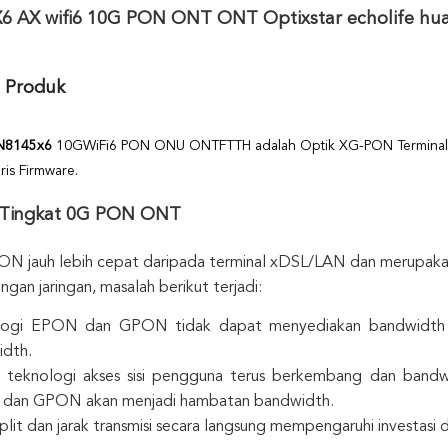
 AX wifi6 10G PON ONT ONT Optixstar echolife hua
i Produk
N8
145x6
10G
WiFi6 PON ONU ONT
FTTH adalah Optik XG-PON
Termina
ris Firmware.
i Tingkat 0G PON ONT
PON jauh lebih cepat daripada terminal xDSL/LAN dan merupak
an jaringan, masalah berikut terjadi:
logi EPON dan GPON tidak dapat menyediakan bandwidth ya
dth.
 teknologi akses sisi pengguna terus berkembang dan bandw
dan GPON akan menjadi hambatan bandwidth.
split dan jarak transmisi secara langsung mempengaruhi investas