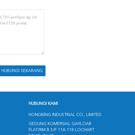
HUBUNGI KAMI
HONGKING INDUSTRIAL CO., LIMITED
GEDUNG KOMERSIAL GAYLOAR
FLAT/RM B 5/F 114-118 LOCHART