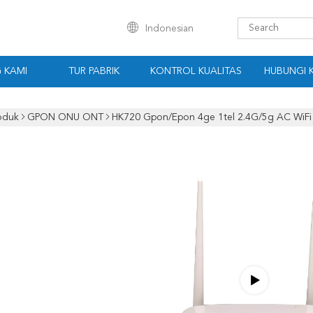
Indonesian
 KAMI
TUR PABRIK
KONTROL KUALITAS
HUBUNGI 
oduk
GPON ONU ONT
HK720 Gpon/Epon 4ge 1tel 2.4G/5g AC WiF