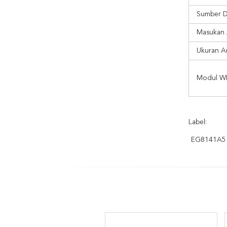
Sumber Da
Masukan 
Ukuran A
Modul W
Label:
EG8141A5 T