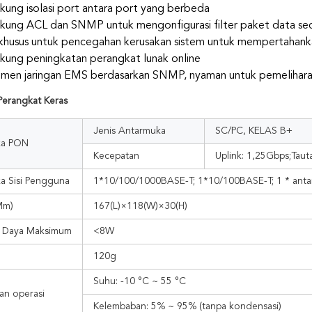
ung isolasi port antara port yang berbeda
ung ACL dan SNMP untuk mengonfigurasi filter paket data seca
khusus untuk pencegahan kerusakan sistem untuk mempertahanka
ung peningkatan perangkat lunak online
emen jaringan EMS berdasarkan SNMP, nyaman untuk pemelihar
 Perangkat Keras
Jenis Antarmuka
SC/PC, KELAS B+
ka PON
Kecepatan
Uplink: 1,25Gbps;Tau
a Sisi Pengguna
1*10/100/1000BASE-T; 1*10/100BASE-T; 1 * ant
Mm)
167(L)×118(W)×30(H)
 Daya Maksimum
<8W
120g
Suhu: -10 °C ~ 55 °C
an operasi
Kelembaban: 5% ~ 95% (tanpa kondensasi)