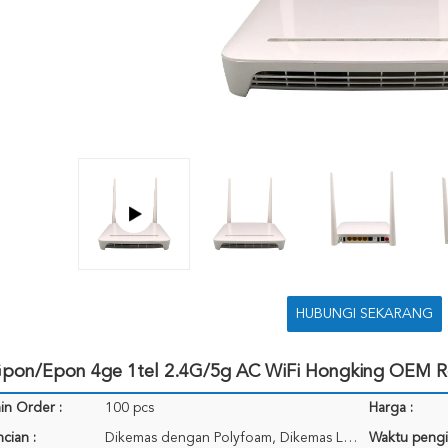
HUBUNGI SEKARANG
pon/Epon 4ge 1tel 2.4G/5g AC WiFi Hongking OEM 
in Order :
100 pcs
Harga :
cian :
Dikemas dengan Polyfoam, Dikemas Luar dengan Kotak Coklat, 250*185*35mm/0.44kgs
Waktu pengi