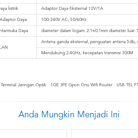
ya listrik
Adaptor Daya Eksternal 12V/1A
Adaptor Daya
100-240V AC, 50/60Hz
ntarmuka Daya
diameter dalam logam: 2.1±0.1mm diameter luar:
Antena ganda eksternal, penguatan antena 5db
LAN
Mendukung 2.4GHz, kecepatan transmisi 300M
erminal Jaringan Optik
1GE 3FE Gpon Onu Wifi Router
USB TEL 
Anda Mungkin Menjadi Ini