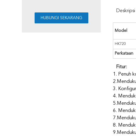
Deskrips
Model
HK720
Perkataan
Fitur:
1. Penuh 
2.Mendukun
3. Konfigu
4. Menduku
5.Menduku
6. Menduku
7.Mendukun
8. Menduku
9.Mendukun