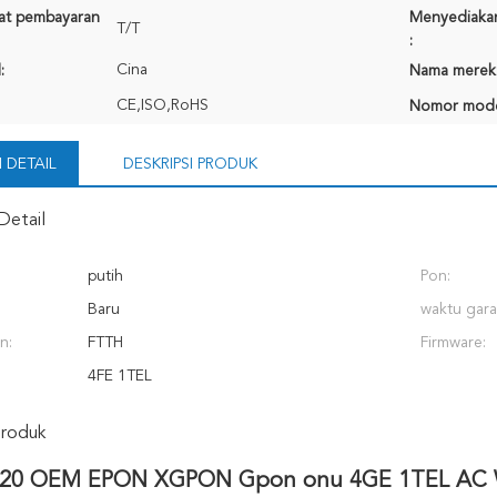
rat pembayaran
Menyediaka
T/T
:
Cina
:
Nama merek
CE,ISO,RoHS
Nomor mode
 DETAIL
DESKRIPSI PRODUK
Detail
putih
Pon:
Baru
waktu gara
n:
FTTH
Firmware:
4FE 1TEL
Produk
720 OEM EPON XGPON Gpon onu 4GE 1TEL AC WIF