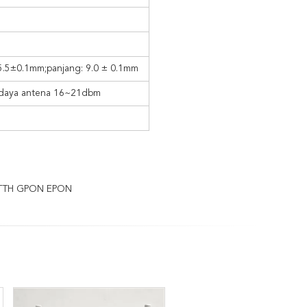
 5.5±0.1mm;panjang: 9.0 ± 0.1mm
, daya antena 16~21dbm
FTTH GPON EPON