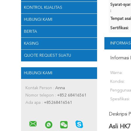
Syarat-sya
KONTROL KUALITAS
:
Tempat asal
HUBUNGI KAMI
Sertifikasi:
BERITA
INFORMASI
KASING
QUOTE REQUEST SUATU
Informasi 
Warna:
HUBUNGI KAMI
Kondisi:
Kontak Person :
Anna
Penggunaa
Nomor telepon :
+852 68416561
Spesifikasi:
Ada apa :
+85268416561
Deskripsi 
Asli HK