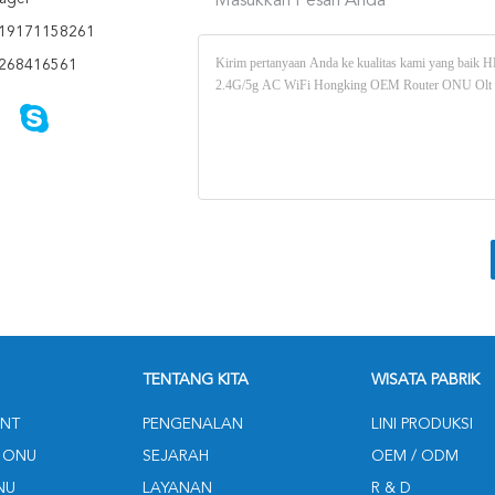
Masukkan Pesan Anda
19171158261
268416561
TENTANG KITA
WISATA PABRIK
NT
PENGENALAN
LINI PRODUKSI
 ONU
SEJARAH
OEM / ODM
NU
LAYANAN
R & D