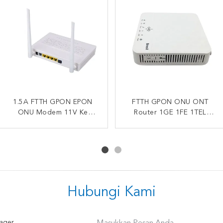
OEM AC1200 Dual Band
1.5A FTTH GPON EPON
Nirkabel 4GE 1TEL 2USB
FTTH GPON ONU ONT
ONU HK718 4GE 1TEL
ONU Modem 11V Ke
Dual Band ONT OEM WiFi
Router 1GE 1FE 1TEL
14VDC Dual Band Wifi
2USB Gpon Epon
Terminal Jaringan Optik
FTTH GPON Modem
Kompatibel Modem
GPON ONT
HUAWEI
Hubungi Kami
ager