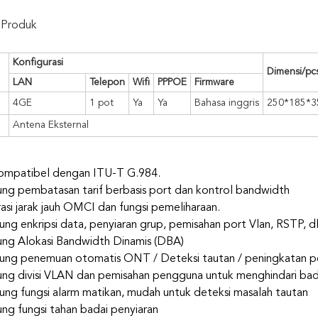
i Produk
Konfigurasi
Dimensi/pc
LAN
Telepon
Wifi
PPPOE
Firmware
4GE
1 pot
Ya
Ya
Bahasa inggris
250*185*3
Antena Eksternal
kompatibel dengan ITU-T G.984.
g pembatasan tarif berbasis port dan kontrol bandwidth
rasi jarak jauh OMCI dan fungsi pemeliharaan.
ng enkripsi data, penyiaran grup, pemisahan port Vlan, RSTP, dl
ng Alokasi Bandwidth Dinamis (DBA)
ng penemuan otomatis ONT / Deteksi tautan / peningkatan pera
g divisi VLAN dan pemisahan pengguna untuk menghindari badai
ng fungsi alarm matikan, mudah untuk deteksi masalah tautan
g fungsi tahan badai penyiaran