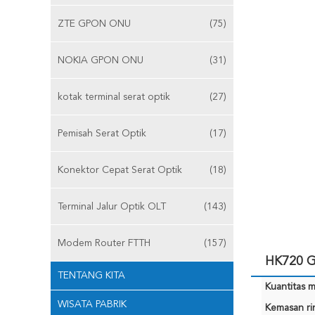
ZTE GPON ONU
(75)
NOKIA GPON ONU
(31)
kotak terminal serat optik
(27)
Pemisah Serat Optik
(17)
Konektor Cepat Serat Optik
(18)
Terminal Jalur Optik OLT
(143)
Modem Router FTTH
(157)
HK720 G
TENTANG KITA
Kuantitas m
WISATA PABRIK
Kemasan rin