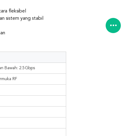
ra fleksibel
n sistem yang stabil
aan
tan Bawah: 2.5Gbps
armuka RF