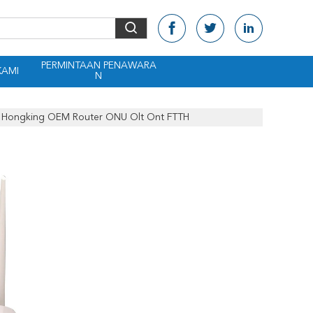
PERMINTAAN PENAWARA
KAMI
N
i Hongking OEM Router ONU Olt Ont FTTH