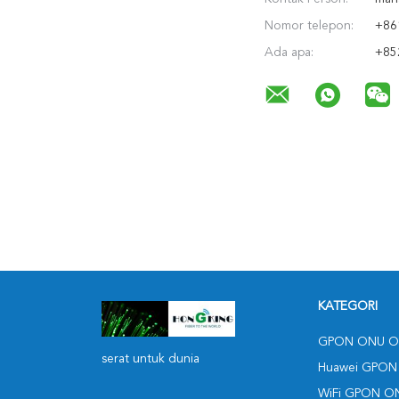
Nomor telepon:
+86
Ada apa:
+85
KATEGORI
GPON ONU O
serat untuk dunia
Huawei GPON
WiFi GPON O