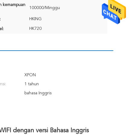
n kemampuan
100000/Minggu
HKING
:
HK720
l:
XPON
nsi:
1 tahun
bahasa Inggris
I dengan versi Bahasa Inggris