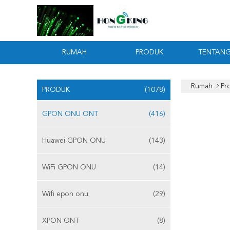
RUMAH
PRODUK
TENTANG
Rumah
Pr
PRODUK
(1078)
GPON ONU ONT
(416)
Huawei GPON ONU
(143)
WiFi GPON ONU
(14)
Wifi epon onu
(29)
XPON ONT
(8)