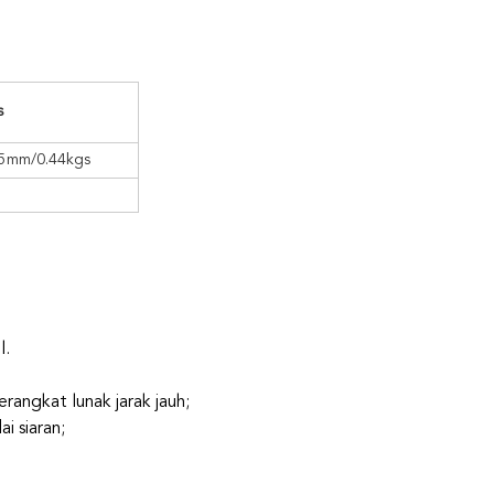
s
5
mm
/0.44kgs
l.
ngkat lunak jarak jauh;
 siaran;