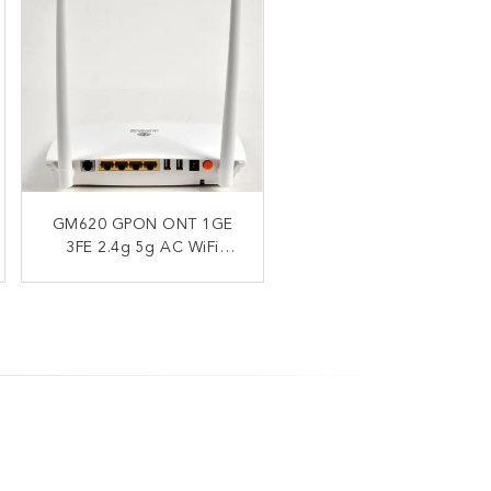
GM620 GPON ONT 1GE
Dual Band Wifi Router
3FE 2.4g 5g AC WiFi
GPON ONU ONT
1POTS FTTH Router
1.244Gbps Uplink
2.488Gbps Downlink WAN
GM620
Port