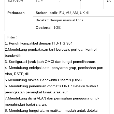
EG8010H
1GE
/
YA
Perkataan
Steker listrik
: EU, AU, AM, UK dll
Dicatat
: dengan manual Cina
Opsional
: 1GE
Fitur:
1. Penuh kompatibel dengan ITU-T G.984.
2.Mendukung pembatasan tarif berbasis port dan kontrol
bandwidth
3. Konfigurasi jarak jauh OMCI dan fungsi pemeliharaan.
4. Mendukung enkripsi data, penyiaran grup, pemisahan port
Vlan, RSTP, dll.
5.Mendukung Alokasi Bandwidth Dinamis (DBA)
6. Mendukung penemuan otomatis ONT / Deteksi tautan /
peningkatan perangkat lunak jarak jauh;
7.Mendukung divisi VLAN dan pemisahan pengguna untuk
menghindari badai siaran;
8. Mendukung fungsi alarm matikan, mudah untuk deteksi