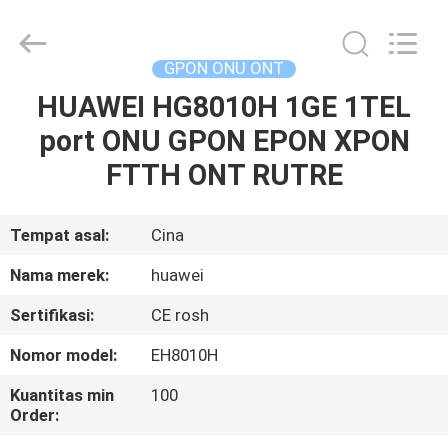
HONGKING
INDUSTRIAL
CO.,
LIMITED.
All
GPON ONU ONT
Rights
Reserved.
HUAWEI HG8010H 1GE 1TEL
RUMAH
port ONU GPON EPON XPON
PRODUK
FTTH ONT RUTRE
TENTANG
Tempat asal:
Cina
KAMI
Nama merek:
huawei
Sertifikasi:
CE rosh
TUR
Nomor model:
EH8010H
PABRIK
Kuantitas min
100
Order:
KONTROL