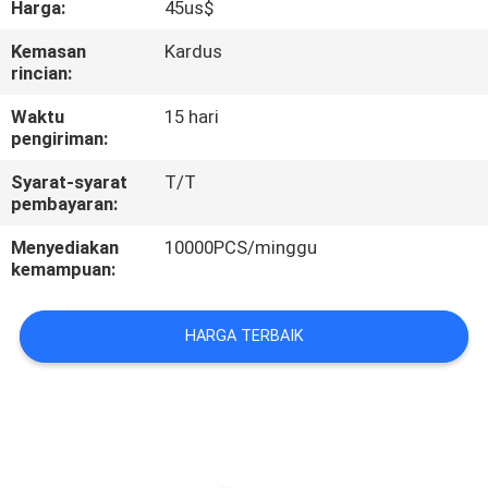
Harga:
45us$
KUALITAS
Kemasan
Kardus
rincian:
HUBUNGI
KAMI
Waktu
15 hari
pengiriman:
Syarat-syarat
T/T
PERMINTAAN
pembayaran:
PENAWARAN
Menyediakan
10000PCS/minggu
kemampuan:
SITEMAP
HARGA TERBAIK
PRIVACY
POLICY