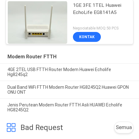
1GE 3FE 1TEL Huawei
EchoLife EG8141A5
Negociatable MOQ:50 PCS
KONTAK
Modem Router FTTH
4GE 2TEL USB FTTH Router Modem Huawei Echolife
Hg8245q2
Dual Band WiFi FTTH Modem Router HG8245Q2 Huawei GPON
ONU ONT
Jenis Perutean Modem Router FTTH Asli HUAWEI Echolife
HG8245Q2
Bad Request
Semua