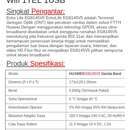
Wifi
1TEL 1USB
Singkat
Pengantar:
Echo Life EG8145V5
EchoLife EG8145V5 adalah Terminal
Jaringan Optik (ONT) tipe perutean cerdas dalam solusi FTTH
Huawei.Dengan menggunakan teknologi GPON, akses ultra-
broadband disediakan untuk pengguna rumahan.EG8145V5
mendukung pita frekuensi ganda 802.11ac dan menampilkan
kemampuan penerusan kinerja tinggi untuk memastikan
pengalaman luar biasa dengan layanan suara, Internet, dan
video HD.Fitur-fitur ini menjadikan EG8145V5 pilihan sempurna
untuk akses broadband
.
Produk
Spesifikasi:
Model
HUAWEI
EG8145V5
Ganda Band
Dimensi (P x P x T)
173x120 x 30mm
Berat
0.65Kg (Termasuk Paket)
Suhu Operasional
0 °C hingga 40 °C
Kelembaban Operasi
5% RH hingga 95% RH (tanpa konden
Masukan Adaptor Daya
100 V hingga 240 V AC, 50 Hz/60 Hz
Catu Daya Sistem
11 V hingga 14 V DC, 1.5A