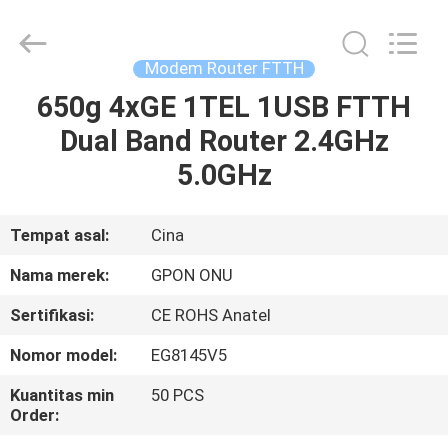
HONGKING
INDUSTRIAL
CO.,
LIMITED.
All
Modem Router FTTH
Rights
Reserved.
650g 4xGE 1TEL 1USB FTTH
RUMAH
Dual Band Router 2.4GHz
PRODUK
5.0GHz
TENTANG
Tempat asal:
Cina
KAMI
Nama merek:
GPON ONU
Sertifikasi:
CE ROHS Anatel
TUR
Nomor model:
EG8145V5
PABRIK
Kuantitas min
50 PCS
Order:
KONTROL