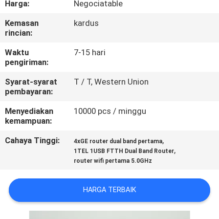
Harga:
Negociatable
KUALITAS
Kemasan
kardus
rincian:
HUBUNGI
KAMI
Waktu
7-15 hari
pengiriman:
Syarat-syarat
T / T, Western Union
PERMINTAAN
pembayaran:
PENAWARAN
Menyediakan
10000 pcs / minggu
kemampuan:
SITEMAP
Cahaya Tinggi:
,
4xGE router dual band pertama
,
1TEL 1USB FTTH Dual Band Router
router wifi pertama 5.0GHz
PRIVACY
POLICY
HARGA TERBAIK