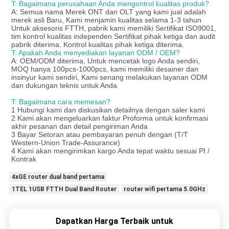
T: Bagaimana perusahaan Anda mengontrol kualitas produk?
A: Semua nama Merek ONT dan OLT yang kami jual adalah
merek asli Baru, Kami menjamin kualitas selama 1-3 tahun
Untuk aksesoris FTTH, pabrik kami memiliki Sertifikat ISO9001,
tim kontrol kualitas independen.Sertifikat pihak ketiga dan audit
pabrik diterima. Kontrol kualitas pihak ketiga diterima.
T: Apakah Anda menyediakan layanan ODM / OEM?
A: OEM/ODM diterima, Untuk mencetak logo Anda sendiri,
MOQ hanya 100pcs-1000pcs, kami memiliki desainer dan
insinyur kami sendiri, Kami senang melakukan layanan ODM
dan dukungan teknis untuk Anda
T: Bagaimana cara memesan?
1 Hubungi kami dan diskusikan detailnya dengan saler kami
2 Kami akan mengeluarkan faktur Proforma untuk konfirmasi
akhir pesanan dan detail pengiriman Anda
3 Bayar Setoran atau pembayaran penuh dengan (T/T
Western-Union Trade-Assurance)
4 Kami akan mengirimkan kargo Anda tepat waktu sesuai PI /
Kontrak
4xGE router dual band pertama
1TEL 1USB FTTH Dual Band Router
router wifi pertama 5.0GHz
Dapatkan Harga Terbaik untuk