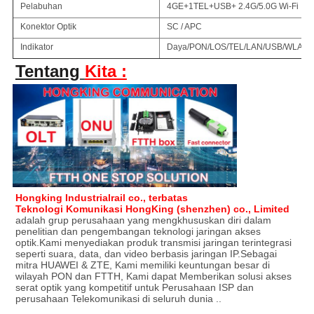
Pelabuhan
4GE+1TEL+USB+ 2.4G/5.0G Wi-Fi
Konektor Optik
SC / APC
Indikator
Daya/PON/LOS/TEL/LAN/USB/WLAN
Tentang
Kita :
Hongking Industrialrail co., terbatas
Teknologi Komunikasi HongKing (shenzhen) co., Limited
adalah grup perusahaan yang mengkhususkan diri dalam
penelitian dan pengembangan teknologi jaringan akses
optik.Kami menyediakan produk transmisi jaringan terintegrasi
seperti suara, data, dan video berbasis jaringan IP.Sebagai
mitra HUAWEI & ZTE, Kami memiliki keuntungan besar di
wilayah PON dan FTTH, Kami dapat Memberikan solusi akses
serat optik yang kompetitif untuk Perusahaan ISP dan
perusahaan Telekomunikasi di seluruh dunia ..