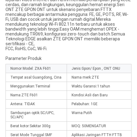
cerdas, dan ramah lingkungan, keunggulan hemat energi.Seri
ONT ZTE GPON ONT untuk skenario penyebaran FTTX
mencakup berbagai antarmuka pengguna: FE, GE, POTS, RF, Wi-
Fi, USB dan cocok untuk jaringan rumah digital.Mereka
mendukung teknologi Wi-Fi 802.11n terbaru untuk akses
bandwidth yang lebih tinggi.Easy OAM menghemat OPEX -
mendukung TR069, konfigurasi zero-touch dan batch.Semua
Teknologi EDGE asalkan ZTE GPON ONT memiliki beberapa
sertifikasi - CE,
FCC, RoHS, CoC, Wi-Fi.
Parameter Produk
Nomor Model: ZXA F601
Jenis:
Gpon/ Epon , ONT ONU
Tempat asal:
Guangdong, Cina
Nama merk:
ZTE
Menggunakan:
Terminal
Waktu Garansi:
1 tahun
Nama:
ZTE F601
Kondisi:
Asli dan Baru
Antena: TIDAK
Pelabuhan: 1
GE
Sambungan optik:
SC/UPC,
Warna:
Putih
SC/APC
Berat kotor:
Sekitar 300g
MOQ: 50
MENGATUR
Serat Mode Tunggal:
SMF
Aplikasi:
Jaringan FTTH FTTB