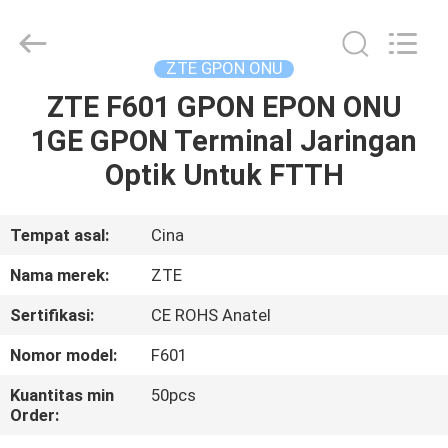
HONGKING
INDUSTRIAL
CO.,
LIMITED.
All
ZTE GPON ONU
Rights
Reserved.
ZTE F601 GPON EPON ONU
RUMAH
1GE GPON Terminal Jaringan
PRODUK
Optik Untuk FTTH
TENTANG
Tempat asal:
Cina
KAMI
Nama merek:
ZTE
Sertifikasi:
CE ROHS Anatel
TUR
Nomor model:
F601
PABRIK
Kuantitas min
50pcs
Order:
KONTROL