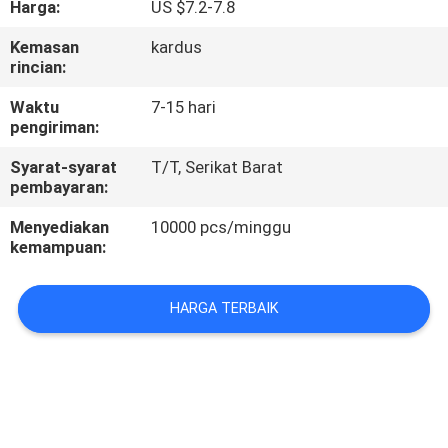
Harga:
US $7.2-7.8
KUALITAS
Kemasan
kardus
rincian:
HUBUNGI
KAMI
Waktu
7-15 hari
pengiriman:
Syarat-syarat
T/T, Serikat Barat
PERMINTAAN
pembayaran:
PENAWARAN
Menyediakan
10000 pcs/minggu
kemampuan:
SITEMAP
HARGA TERBAIK
PRIVACY
POLICY