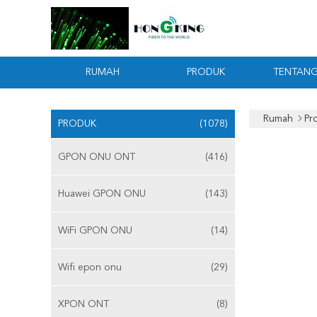
RUMAH
PRODUK
TENTANG
Rumah
Pr
PRODUK
(1078)
GPON ONU ONT
(416)
Huawei GPON ONU
(143)
WiFi GPON ONU
(14)
Wifi epon onu
(29)
XPON ONT
(8)