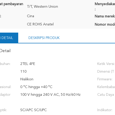
rat pembayaran
Menyediaka
T/T, Western Union
:
Cina
:
Nama merek
CE ROHS Anatel
Nomor mode
 DETAIL
DESKRIPSI PRODUK
Detail
buhan:
2TEL 4FE
Ketik Versi:
110
Dimensi (T 
Hisilikon
Firmware:
sional:
0 °C hingga +40 °C
Kelembaba
daptor
100 V hingga 240 V AC, 50 Hz/60 Hz
Catu Daya 
ptik:
SC/APC SC/UPC
Indikator: