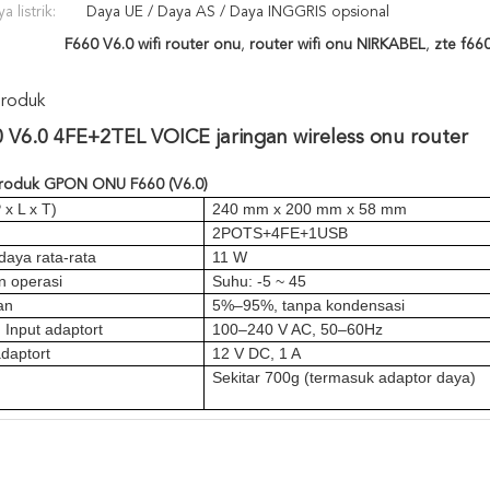
 listrik:
Daya UE / Daya AS / Daya INGGRIS opsional
F660 V6.0 wifi router onu
,
router wifi onu NIRKABEL
,
zte f66
Produk
 V6.0 4FE+2TEL VOICE jaringan wireless onu router
Produk GPON ONU F660 (V6.0)
 x L x T)
240 mm x 200 mm x 58 mm
n
2POTS+4FE+1USB
daya rata-rata
11 W
n operasi
Suhu: -5 ~ 45
an
5%–95%, tanpa kondensasi
 Input adaptor
t
100–240 V AC, 50–60Hz
adaptor
t
12 V DC, 1 A
Sekitar 700g (termasuk adaptor daya)