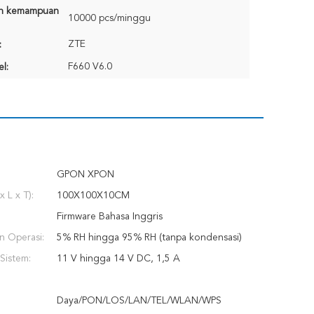
n kemampuan
10000 pcs/minggu
ZTE
:
F660 V6.0
l:
GPON XPON
x L x T):
100X100X10CM
Firmware Bahasa Inggris
n Operasi:
5% RH hingga 95% RH (tanpa kondensasi)
Sistem:
11 V hingga 14 V DC, 1,5 A
Daya/PON/LOS/LAN/TEL/WLAN/WPS