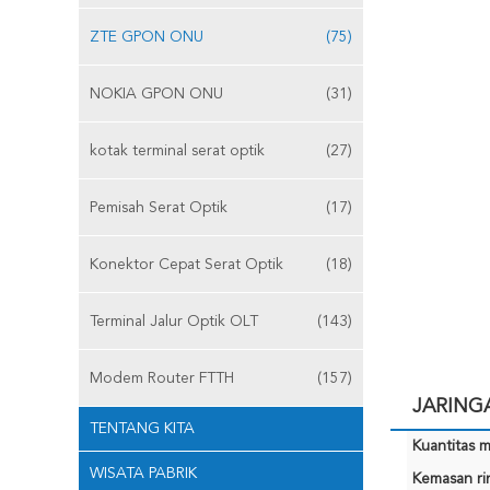
ZTE GPON ONU
(75)
NOKIA GPON ONU
(31)
kotak terminal serat optik
(27)
Pemisah Serat Optik
(17)
Konektor Cepat Serat Optik
(18)
Terminal Jalur Optik OLT
(143)
Modem Router FTTH
(157)
JARINGA
TENTANG KITA
Kuantitas m
WISATA PABRIK
Kemasan rin