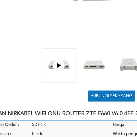
HUBUNGI SEKARANG
N NIRKABEL WIFI ONU ROUTER ZTE F660 V6.0 4FE 
in Order :
50 PCS
Harga :
cian :
Kardus
Waktu pengi