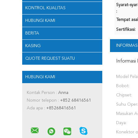
Syarat-sya
KONTROL KUALITAS
:
Tempat asal
HUBUNGI KAMI
Sertifikasi:
BERITA
INFORMASI
KASING
QUOTE REQUEST SUATU
Informasi 
Model Pela
HUBUNGI KAMI
Bobot:
Kontak Person :
Anna
Chipset:
Nomor telepon :
+852 68416561
Suhu Opera
Ada apa :
+85268416561
Masukan A
Daya:
Konektor o