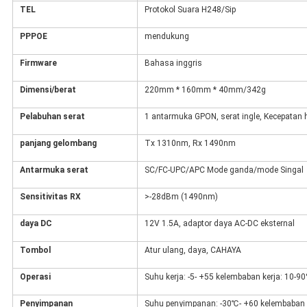
TEL
Protokol Suara H248/Sip
PPPOE
mendukung
Firmware
Bahasa inggris
Dimensi/berat
220mm * 160mm * 40mm/342g
Pelabuhan serat
1 antarmuka GPON, serat ingle, Kecepatan h
panjang gelombang
Tx 1310nm, Rx 1490nm
Antarmuka serat
SC/FC-UPC/APC Mode ganda/mode Singal
Sensitivitas RX
>-28dBm (1490nm)
daya DC
12V 1.5A, adaptor daya AC-DC eksternal
Tombol
Atur ulang, daya, CAHAYA
Operasi
Suhu kerja: -5- +55 kelembaban kerja: 10-9
Penyimpanan
Suhu penyimpanan: -30℃- +60 kelembaban 