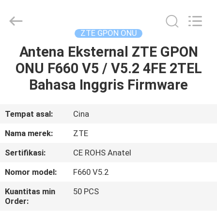
HONGKING
INDUSTRIAL
CO.,
LIMITED.
All
ZTE GPON ONU
Rights
Reserved.
Antena Eksternal ZTE GPON
RUMAH
ONU F660 V5 / V5.2 4FE 2TEL
PRODUK
Bahasa Inggris Firmware
TENTANG
Tempat asal:
Cina
KAMI
Nama merek:
ZTE
Sertifikasi:
CE ROHS Anatel
TUR
Nomor model:
F660 V5.2
PABRIK
Kuantitas min
50 PCS
Order:
KONTROL