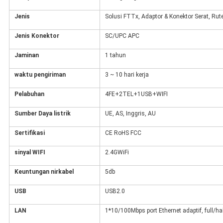
Jenis
Solusi FTTx, Adaptor & Konektor Serat, Ru
Jenis Konektor
SC/UPC APC
Jaminan
1 tahun
waktu pengiriman
3 ~ 10 hari kerja
Pelabuhan
4FE+2TEL+1USB+WIFI
Sumber Daya listrik
UE, AS, Inggris, AU
Sertifikasi
CE RoHS FCC
sinyal WIFI
2.4GWiFi
Keuntungan nirkabel
5db
USB
USB2.0
LAN
1*10/100Mbps port Ethernet adaptif, full/h