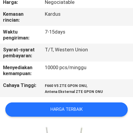
Harga:
Negociatable
KUALITAS
Kemasan
Kardus
rincian:
HUBUNGI
KAMI
Waktu
7-15days
pengiriman:
Syarat-syarat
T/T, Western Union
PERMINTAAN
pembayaran:
PENAWARAN
Menyediakan
10000 pcs/minggu
kemampuan:
SITEMAP
Cahaya Tinggi:
,
F660 V5 ZTE GPON ONU
Antena Eksternal ZTE GPON ONU
PRIVACY
POLICY
HARGA TERBAIK