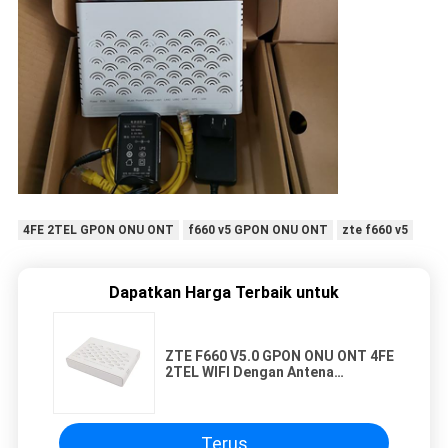
4FE 2TEL GPON ONU ONT
f660 v5 GPON ONU ONT
zte f660 v5
Dapatkan Harga Terbaik untuk
ZTE F660 V5.0 GPON ONU ONT 4FE
2TEL WIFI Dengan Antena
Eksternal Versi Bahasa Inggris
Terus