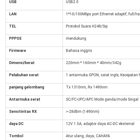
USB
USB2.0
LAN
1*10/100Mbps port Ethernet adaptif, full/h
TEL
Protokol Suara H248/Sip
PPPOE
mendukung
Firmware
Bahasa inggris
Dimensi/berat
220mm * 160mm * 40mm/342g
Pelabuhan serat
1 antarmuka GPON, serat ingle, Kecepatan h
panjang gelombang
Tx 1310nm, Rx 1490nm
Antarmuka serat
SC/FC-UPC/APC Mode ganda/mode Singal
Sensitivitas RX
>-28dBm (1490nm)
daya DC
12V 1.5A, adaptor daya AC-DC eksternal
Tombol
Atur ulang, daya, CAHAYA