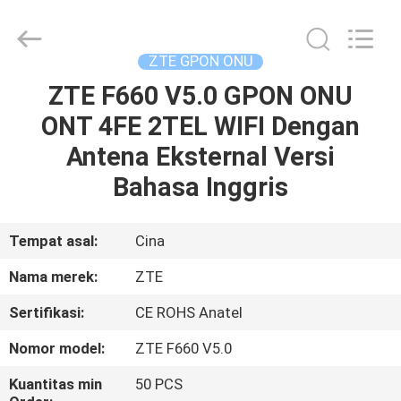
HONGKING
INDUSTRIAL
CO.,
LIMITED.
All
ZTE GPON ONU
Rights
Reserved.
ZTE F660 V5.0 GPON ONU
RUMAH
ONT 4FE 2TEL WIFI Dengan
PRODUK
Antena Eksternal Versi
Bahasa Inggris
TENTANG
KAMI
Tempat asal:
Cina
Nama merek:
ZTE
TUR
Sertifikasi:
CE ROHS Anatel
PABRIK
Nomor model:
ZTE F660 V5.0
KONTROL
Kuantitas min
50 PCS