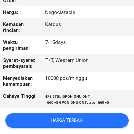
Order:
KUALITAS
Harga:
Negociatable
HUBUNGI
Kemasan
Kardus
rincian:
KAMI
Waktu
7-15days
pengiriman:
PERMINTAAN
Syarat-syarat
T/T, Western Union
PENAWARAN
pembayaran:
Menyediakan
10000 pcs/minggu
SITEMAP
kemampuan:
Cahaya Tinggi:
,
4FE 2TEL GPON ONU ONT
PRIVACY
,
f660 v5 GPON ONU ONT
zte f660 v5
POLICY
HARGA TERBAIK