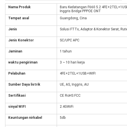
Nama Produk
Baru Kedatangan F660 5.2 4FE+2TEL+1USB
Inggris Bridge PPPOE ONT
Tempat asal
Guangdong, Cina
Jenis
Solusi FTTx, Adaptor & Konektor Serat, Ru
Jenis Konektor
SC/UPC APC
Jaminan
1 tahun
waktu pengiriman
3 ~ 10 hari kerja
Pelabuhan
4FE+2TEL+1USB+WIFI
Sumber Daya listrik
UE, AS, Inggris, AU
Sertifikasi
CE RoHS FCC
sinyal WIFI
2.4GWiFi
Keuntungan nirkabel
5db