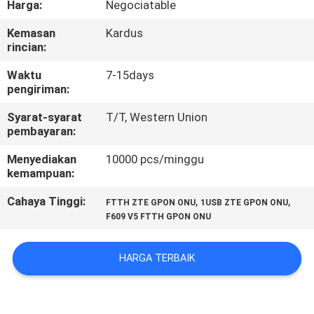
Harga:
Negociatable
KUALITAS
Kemasan
Kardus
rincian:
HUBUNGI
KAMI
Waktu
7-15days
pengiriman:
Syarat-syarat
T/T, Western Union
PERMINTAAN
pembayaran:
PENAWARAN
Menyediakan
10000 pcs/minggu
kemampuan:
SITEMAP
Cahaya Tinggi:
,
,
FTTH ZTE GPON ONU
1USB ZTE GPON ONU
F609 V5 FTTH GPON ONU
PRIVACY
POLICY
HARGA TERBAIK