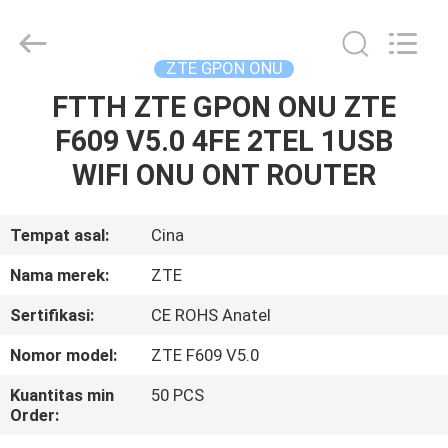
HONGKING
INDUSTRIAL
CO.,
LIMITED.
All
ZTE GPON ONU
Rights
Reserved.
FTTH ZTE GPON ONU ZTE
RUMAH
F609 V5.0 4FE 2TEL 1USB
PRODUK
WIFI ONU ONT ROUTER
TENTANG
Tempat asal:
Cina
KAMI
Nama merek:
ZTE
Sertifikasi:
CE ROHS Anatel
TUR
Nomor model:
ZTE F609 V5.0
PABRIK
Kuantitas min
50 PCS
Order:
KONTROL