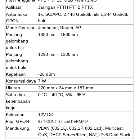
Port Pengguna
4FE + 3TEL+USB +WIFI 2.4G
Aplikasi
Jaringan FTTH FTTB FTTX
Antarmuka
1x, SC/APC, 2.448 Gbit/dtk hilir 1,244 Gbit/dtk
GPON
hulu
Mode Operasi
Jembatan, Router, AP
Panjang
1480 nm – 1500 nm
gelombang
untuk hilir
Panjang
1290 nm – 1330 nm
gelombang
untuk hulu
Kepekaan
-28 dBm
Konsumsi daya
7 W
Ukuran
220 mm x 34 mm x 187 mm
Suhu dan
0 °C – 40 °C, 5% – 95%
kelembaban
kerja
Kekuatan
12V DC
Fitur GPON
8x T-CONT, 32 port PERMATA
Mendukung
VLAN (802.1Q, 802.1P, 802.1ad), Multicast,
QoS, DHCP Server/Klien, NAT, IPv6 Dual Stack