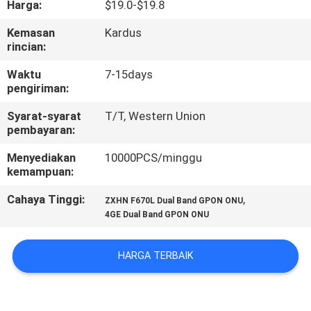
Harga:
$19.0-$19.8
KUALITAS
Kemasan
Kardus
rincian:
HUBUNGI
KAMI
Waktu
7-15days
pengiriman:
Syarat-syarat
T/T, Western Union
PERMINTAAN
pembayaran:
PENAWARAN
Menyediakan
10000PCS/minggu
kemampuan:
SITEMAP
Cahaya Tinggi:
,
ZXHN F670L Dual Band GPON ONU
4GE Dual Band GPON ONU
PRIVACY
POLICY
HARGA TERBAIK