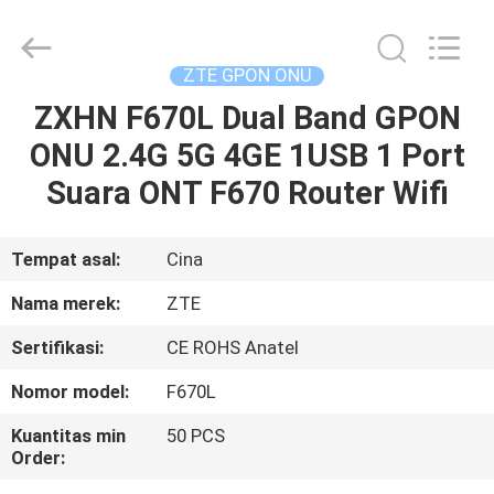
HONGKING
INDUSTRIAL
CO.,
LIMITED.
All
ZTE GPON ONU
Rights
Reserved.
ZXHN F670L Dual Band GPON
RUMAH
ONU 2.4G 5G 4GE 1USB 1 Port
PRODUK
Suara ONT F670 Router Wifi
TENTANG
Tempat asal:
Cina
KAMI
Nama merek:
ZTE
Sertifikasi:
CE ROHS Anatel
TUR
Nomor model:
F670L
PABRIK
Kuantitas min
50 PCS
Order:
KONTROL