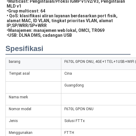
•Multicast: Pengintaian/Proksi IGMP v1/v2/V3, Pengintaian 
MLD v1
•Grup multicast: 64
• QoS: klasifikasi aliran layanan berdasarkan port fisik, 
alamat MAC, ID VLAN, tingkat prioritas VLAN, alamat 
IP;SP/WRR/SP+WRR
•Manajemen: manajemen web lokal, OMCI, TR069
•USB: DLNA DMS, cadangan USB
Spesifikasi
barang
F670L GPON ONU, 4GE+1TEL+1USB+WIFI (
Tempat asal
Cina
Guangdong
Nama merk
Nomor model
F670L GPON ONU
Jenis
Solusi FTTx
Menggunakan
FTTH