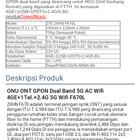
GPON dual band yang dirancang untuk HGU (Unit Gerbang
Rumah) yang digunakan di FTTH, Ini termasuk
4GE+1USB+1POTS+2.4G/5.8G.
produk
Spesifikasi:
Model
ZTE ZXHN F670L
Dimensi (T x L x T)
190mm x 120mm x 28mm
Bobot
750g (Termasuk Paket)
Suhu Operasional
0 °C hingga 40 °C
Kelembaban Operasi
5% RH hingga 95% RH (tanpa kondensasi)
Masukan Adaptor Daya
100 V hingga 240 V AC, 50 Hz/60 Hz
Catu Daya Sistem
12V 1A
Pelabuhan
4GE+1USB+1POTS+2.4G/5.8G
Konektor Optik
SC / UPC
Indikator
Daya/PON/LOS/ALARM/LAN
Deskripsi Produk
ONU ONT GPON Dual Band 5G AC Wifi 
4GE+1Tel.+2.4G 5G Wifi F670L
ZXHN F670 adalah terminal jaringan optik (ONT) yang sesuai 
dengan ITU-T G.984 dan ITU-T G.988 yang dirancang untuk 
pengguna rumahan kelas atas.Sangat cocok untuk skenario 
fiber to the home (FTTH) dan mendukung pemasangan 
desktop.Di sisi jaringan, mendukung downlink 2,488 Gbps dan 
uplink 1,244 Gbps.Di sisi pengguna, ia menyediakan empat port 
GE, dua port POTS, satu port USB 2.0, dan Wi-Fi 802.11n 2x2 
2.4GHz & 802.11ac 3x3 5GHz secara bersamaan.Dengan 