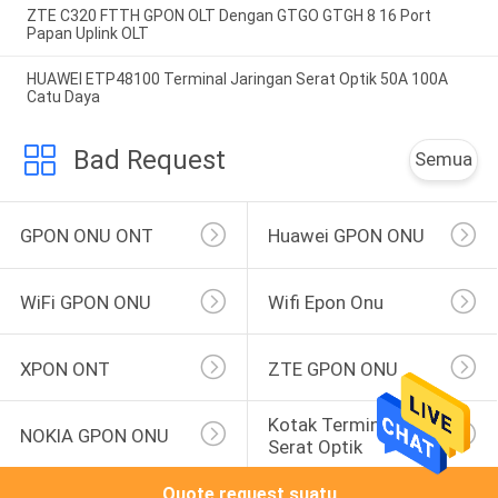
ZTE C320 FTTH GPON OLT Dengan GTGO GTGH 8 16 Port
Papan Uplink OLT
HUAWEI ETP48100 Terminal Jaringan Serat Optik 50A 100A
Catu Daya
Bad Request
Semua
GPON ONU ONT
Huawei GPON ONU
WiFi GPON ONU
Wifi Epon Onu
XPON ONT
ZTE GPON ONU
Kotak Terminal 
NOKIA GPON ONU
Serat Optik
Quote request suatu