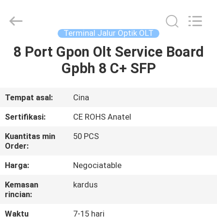
HONGKING
INDUSTRIAL
CO.,
LIMITED.
All
Terminal Jalur Optik OLT
Rights
Reserved.
8 Port Gpon Olt Service Board
RUMAH
Gpbh 8 C+ SFP
PRODUK
Tempat asal:
Cina
TENTANG
Sertifikasi:
CE ROHS Anatel
KAMI
Kuantitas min
50 PCS
Order:
TUR
Harga:
Negociatable
PABRIK
Kemasan
kardus
rincian:
KONTROL
Waktu
7-15 hari