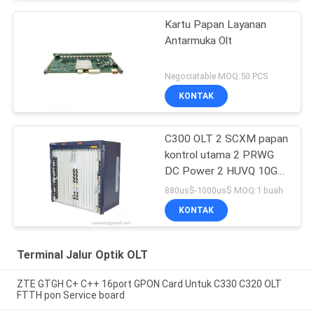
Kartu Papan Layanan
Antarmuka Olt
Negociatable MOQ:50 PCS
KONTAK
C300 OLT 2 SCXM papan
kontrol utama 2 PRWG
DC Power 2 HUVQ 10GE
papan Uplink
880us$-1000us$ MOQ:1 buah
KONTAK
Terminal Jalur Optik OLT
ZTE GTGH C+ C++ 16port GPON Card Untuk C330 C320 OLT
FTTH pon Service board