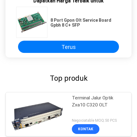
Dapatkan Harga Terbaik untuk
8 Port Gpon Olt Service Board
Gpbh 8 C+ SFP
Terus
Top produk
Terminal Jalur Optik
Zxa10 C320 OLT
Negociatable MOQ:50 PCS
KONTAK