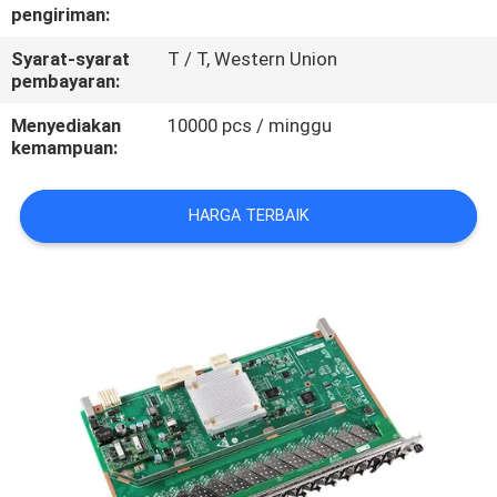
KUALITAS
pengiriman:
Syarat-syarat
T / T, Western Union
HUBUNGI
pembayaran:
KAMI
Menyediakan
10000 pcs / minggu
kemampuan:
PERMINTAAN
HARGA TERBAIK
PENAWARAN
SITEMAP
PRIVACY
POLICY