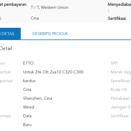
rat pembayaran
Menyediaka
T / T, Western Union
:
Cina
:
Sertifikasi:
 DETAIL
DESKRIPSI PRODUK
Detail
r.:
ETTO
SFP:
untuk:
Untuk Zte Olt Zxa10 C320 C300
Merek dag
portasi:
kardus
Spesifikasi:
Cina
Kode HS:
Shenzhen, Cina
Pemakaian:
Wired
Jaringan 
ormasi:
Data
Sertifikasi:
Baru