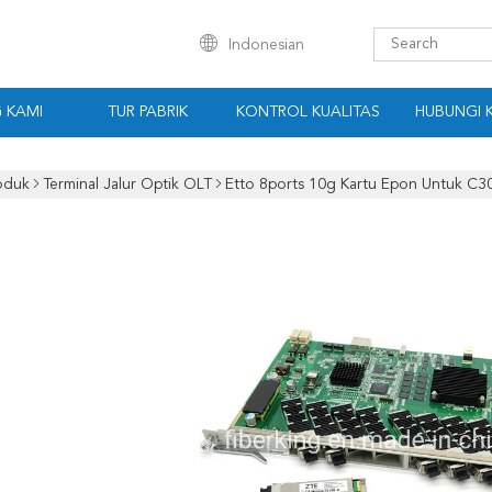
Indonesian
 KAMI
TUR PABRIK
KONTROL KUALITAS
HUBUNGI 
oduk
Terminal Jalur Optik OLT
Etto 8ports 10g Kartu Epon Untuk C3