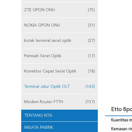
ZTE GPON ONU
(75)
NOKIA GPON ONU
(31)
kotak terminal serat optik
(27)
Pemisah Serat Optik
(17)
Konektor Cepat Serat Optik
(18)
Terminal Jalur Optik OLT
(143)
Modem Router FTTH
(157)
Etto 8p
TENTANG KITA
Kuantitas m
WISATA PABRIK
Kemasan rin