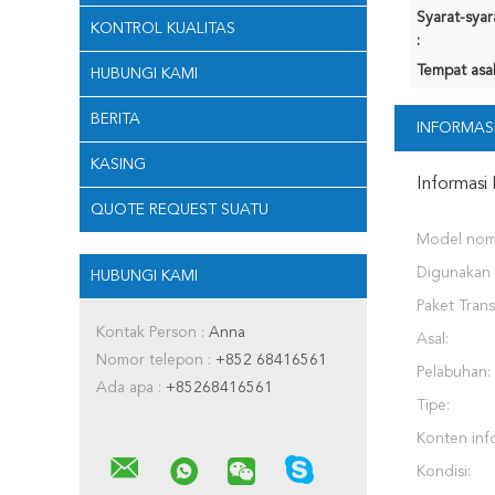
Syarat-sya
KONTROL KUALITAS
:
Tempat asal
HUBUNGI KAMI
BERITA
INFORMASI
KASING
Informasi 
QUOTE REQUEST SUATU
Model nomo
Digunakan 
HUBUNGI KAMI
Paket Trans
Kontak Person :
Anna
Asal:
Nomor telepon :
+852 68416561
Pelabuhan:
Ada apa :
+85268416561
Tipe:
Konten inf
Kondisi: