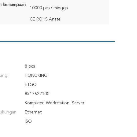
n kemampuan
10000 pcs / minggu
CE ROHS Anatel
8 pcs
ang:
HONGKING
ETGO
8517622100
Komputer, Workstation, Server
Dukungan:
Ethernet
ISO