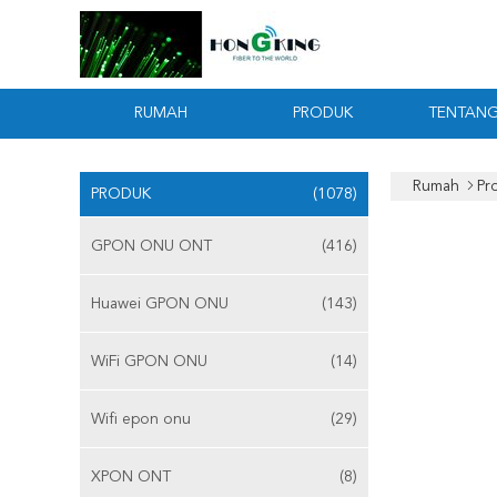
RUMAH
PRODUK
TENTANG
Rumah
Pr
PRODUK
(1078)
GPON ONU ONT
(416)
Huawei GPON ONU
(143)
WiFi GPON ONU
(14)
Wifi epon onu
(29)
XPON ONT
(8)