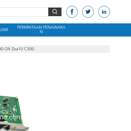
PERMINTAAN PENAWARA
KAMI
N
00 Olt Zxa10 C300