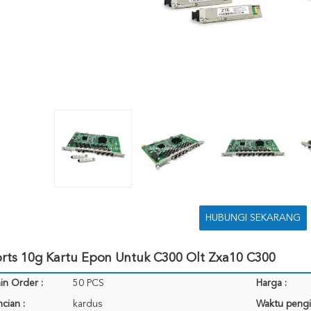
HUBUNGI SEKARANG
orts 10g Kartu Epon Untuk C300 Olt Zxa10 C300
in Order :
50 PCS
Harga :
cian :
kardus
Waktu pengi