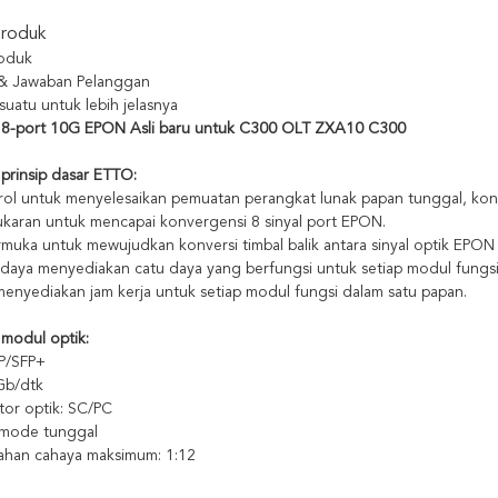
Produk
roduk
 & Jawaban Pelanggan
suatu untuk lebih jelasnya
 8-port 10G EPON Asli baru untuk C300 OLT ZXA10 C300
prinsip dasar ETTO:
ol untuk menyelesaikan pemuatan perangkat lunak papan tunggal, kontr
karan untuk mencapai konvergensi 8 sinyal port EPON.
muka untuk mewujudkan konversi timbal balik antara sinyal optik EPON
daya menyediakan catu daya yang berfungsi untuk setiap modul fungsi
enyediakan jam kerja untuk setiap modul fungsi dalam satu papan.
modul optik:
FP/SFP+
Gb/dtk
tor optik: SC/PC
: mode tunggal
ahan cahaya maksimum: 1:12