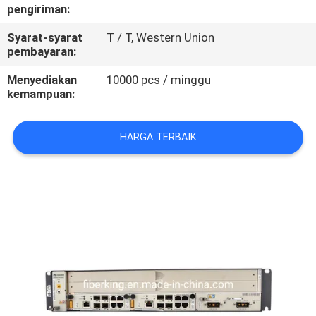
KUALITAS
pengiriman:
Syarat-syarat
T / T, Western Union
HUBUNGI
pembayaran:
KAMI
Menyediakan
10000 pcs / minggu
kemampuan:
PERMINTAAN
HARGA TERBAIK
PENAWARAN
SITEMAP
PRIVACY
POLICY