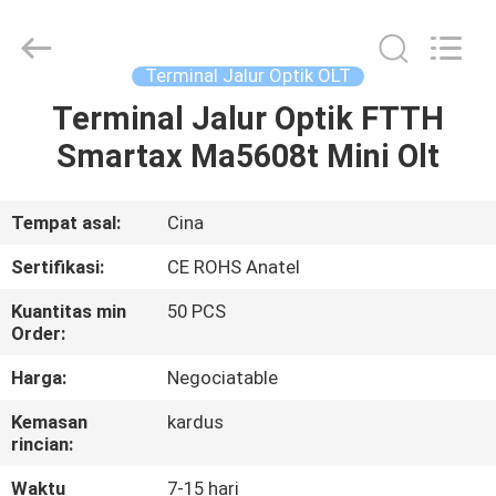
HONGKING
INDUSTRIAL
CO.,
LIMITED.
All
Terminal Jalur Optik OLT
Rights
Reserved.
Terminal Jalur Optik FTTH
RUMAH
Smartax Ma5608t Mini Olt
PRODUK
Tempat asal:
Cina
TENTANG
Sertifikasi:
CE ROHS Anatel
KAMI
Kuantitas min
50 PCS
Order:
TUR
Harga:
Negociatable
PABRIK
Kemasan
kardus
rincian:
KONTROL
Waktu
7-15 hari