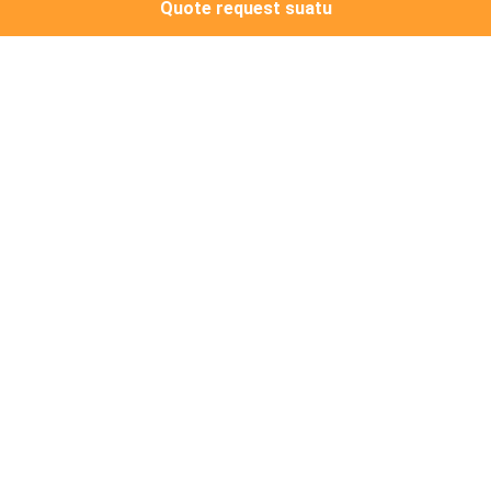
Quote request suatu
Top produk
Terminal Jalur Optik
Zxa10 C320 OLT
Negociatable MOQ:50 PCS
KONTAK
Kartu Papan Layanan
Antarmuka Olt
Negociatable MOQ:50 PCS
KONTAK