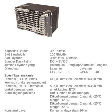
Kapasitas Beralih
3,6 Tbit/dtk
Slot Bandwidth
100 Gbit/dtk
Slot Layanan
3 slot terisi, 4 tersisa
Sumber Daya listrik
DC: -48V DC
Jumlah Layanan yang
Antarmuka
Lengkap
Antarmuka
Lengkap
Dilengkapi
Layanan
Layanan
GE/10GE
8
GPON
48
Spesifikasi mekanis
Dimensi (L x D x H tidak
442,00 mm x 283,20 mm x 263,90 mm
termasuk braket pemasangan)
Dimensi (P x L x T, termasuk
535,00 mm x 283,20 mm x 263,90 mm,
braket pemasangan)
untuk kabinet ETSI
Suhu lingkungan kerja
Untuk lemari dalam ruangan
Dikonfigurasi dengan 1 subrak: -25°C
hingga +65°C
Dikonfigurasi dengan 2 subrak: -25°C
hingga +55°C
Konsumsi daya
Konsumsi daya statis 164w