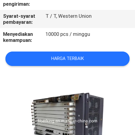
KUALITAS
pengiriman:
Syarat-syarat
T / T, Western Union
HUBUNGI
pembayaran:
KAMI
Menyediakan
10000 pcs / minggu
kemampuan:
PERMINTAAN
HARGA TERBAIK
PENAWARAN
SITEMAP
PRIVACY
POLICY