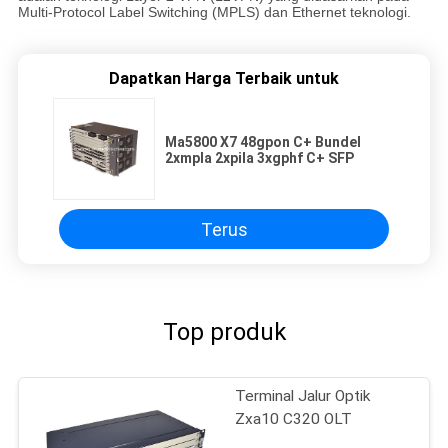
Multi-Protocol Label Switching (MPLS) dan Ethernet teknologi.
Dapatkan Harga Terbaik untuk
Ma5800 X7 48gpon C+ Bundel
2xmpla 2xpila 3xgphf C+ SFP
Terus
Top produk
Terminal Jalur Optik
Zxa10 C320 OLT