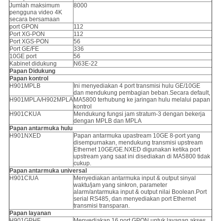
Jumlah maksimum
8000
pengguna video 4K
secara bersamaan
port GPON
112
Port XG-PON
112
Port XGS-PON
56
Port GE/FE
336
10GE port
56
Kabinet didukung
N63E-22
Papan Didukung
Papan kontrol
H901MPLB
Ini menyediakan 4 port transmisi hulu GE/10GE
dan mendukung pembagian beban.Secara default,
H901MPLA/H902MPLA
MA5800 terhubung ke jaringan hulu melalui papan
kontrol
H901CKUA
Mendukung fungsi jam stratum-3 dengan bekerja
dengan MPLB dan MPLA
Papan antarmuka hulu
H901NXED
Papan antarmuka upastream 10GE 8-port yang
disempurnakan, mendukung transmisi upstream
Ethernet 10GE/GE.NXED digunakan ketika port
upstream yang saat ini disediakan di MA5800 tidak
cukup.
Papan antarmuka universal
H901CIUA
Menyediakan antarmuka input & output sinyal
waktu/jam yang sinkron, parameter
alarm/antarmuka input & output nilai Boolean.Port
serial RS485, dan menyediakan port Ethernet
transmisi transparan.
Papan layanan
H901GPHF
Menyediakan 16 port GPON untuk layanan akses