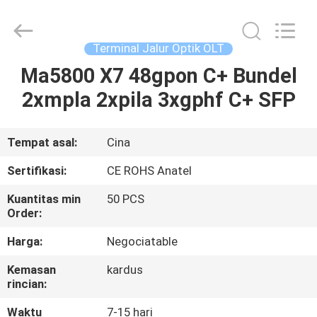
HONGKING
INDUSTRIAL
CO.,
LIMITED.
All
Terminal Jalur Optik OLT
Rights
Reserved.
Ma5800 X7 48gpon C+ Bundel
RUMAH
2xmpla 2xpila 3xgphf C+ SFP
PRODUK
Tempat asal:
Cina
TENTANG
Sertifikasi:
CE ROHS Anatel
KAMI
Kuantitas min
50 PCS
Order:
TUR
Harga:
Negociatable
PABRIK
Kemasan
kardus
rincian:
KONTROL
Waktu
7-15 hari