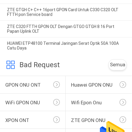
ZTE GTGH C+ C++ 16port GPON Card Untuk C330 C320 OLT
FTTH pon Service board
ZTE C320 FTTH GPON OLT Dengan GTGO GTGH 8 16 Port
Papan Uplink OLT
HUAWEI ETP48100 Terminal Jaringan Serat Optik 50A 100A
Catu Daya
Bad Request
Semua
GPON ONU ONT
Huawei GPON ONU
WiFi GPON ONU
Wifi Epon Onu
XPON ONT
ZTE GPON ONU