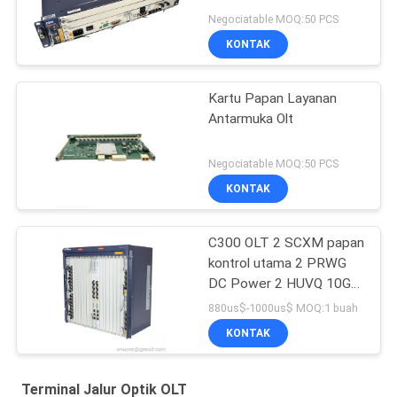
Negociatable MOQ:50 PCS
KONTAK
Kartu Papan Layanan
Antarmuka Olt
Negociatable MOQ:50 PCS
KONTAK
C300 OLT 2 SCXM papan
kontrol utama 2 PRWG
DC Power 2 HUVQ 10GE
papan Uplink
880us$-1000us$ MOQ:1 buah
KONTAK
Terminal Jalur Optik OLT