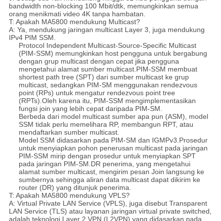
bandwidth non-blocking 100 Mbit/dtk, memungkinkan semua
orang menikmati video 4K tanpa hambatan.
T: Apakah MA5800 mendukung Multicast?
A: Ya, mendukung jaringan multicast Layer 3, juga mendukung
IPv4 PIM SSM.
Protocol Independent Multicast-Source-Specific Multicast
(PIM-SSM) memungkinkan host pengguna untuk bergabung
dengan grup multicast dengan cepat jika pengguna
mengetahui alamat sumber multicast.PIM-SSM membuat
shortest path tree (SPT) dari sumber multicast ke grup
multicast, sedangkan PIM-SM menggunakan rendezvous
point (RPs) untuk mengatur rendezvous point tree
(RPTs).Oleh karena itu, PIM-SSM mengimplementasikan
fungsi join yang lebih cepat daripada PIM-SM.
Berbeda dari model multicast sumber apa pun (ASM), model
SSM tidak perlu memelihara RP, membangun RPT, atau
mendaftarkan sumber multicast.
Model SSM didasarkan pada PIM-SM dan IGMPv3.Prosedur
untuk menyiapkan pohon penerusan multicast pada jaringan
PIM-SSM mirip dengan prosedur untuk menyiapkan SPT
pada jaringan PIM-SM.DR penerima, yang mengetahui
alamat sumber multicast, mengirim pesan Join langsung ke
sumbernya sehingga aliran data multicast dapat dikirim ke
router (DR) yang ditunjuk penerima.
T: Apakah MA5800 mendukung VPLS?
A: Virtual Private LAN Service (VPLS), juga disebut Transparent
LAN Service (TLS) atau layanan jaringan virtual private switched,
adalah teknologi Layer 2 VPN (L2VPN) yang didasarkan pada