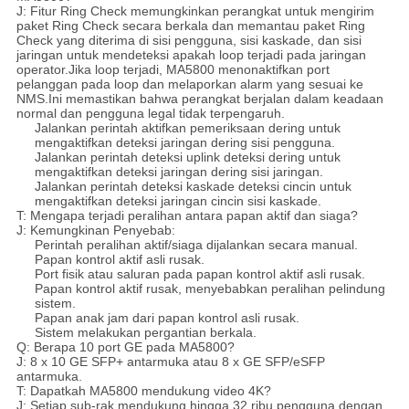
J: Fitur Ring Check memungkinkan perangkat untuk mengirim
paket Ring Check secara berkala dan memantau paket Ring
Check yang diterima di sisi pengguna, sisi kaskade, dan sisi
jaringan untuk mendeteksi apakah loop terjadi pada jaringan
operator.Jika loop terjadi, MA5800 menonaktifkan port
pelanggan pada loop dan melaporkan alarm yang sesuai ke
NMS.Ini memastikan bahwa perangkat berjalan dalam keadaan
normal dan pengguna legal tidak terpengaruh.
Jalankan perintah aktifkan pemeriksaan dering untuk
mengaktifkan deteksi jaringan dering sisi pengguna.
Jalankan perintah deteksi uplink deteksi dering untuk
mengaktifkan deteksi jaringan dering sisi jaringan.
Jalankan perintah deteksi kaskade deteksi cincin untuk
mengaktifkan deteksi jaringan cincin sisi kaskade.
T: Mengapa terjadi peralihan antara papan aktif dan siaga?
J: Kemungkinan Penyebab:
Perintah peralihan aktif/siaga dijalankan secara manual.
Papan kontrol aktif asli rusak.
Port fisik atau saluran pada papan kontrol aktif asli rusak.
Papan kontrol aktif rusak, menyebabkan peralihan pelindung
sistem.
Papan anak jam dari papan kontrol asli rusak.
Sistem melakukan pergantian berkala.
Q: Berapa 10 port GE pada MA5800?
J: 8 x 10 GE SFP+ antarmuka atau 8 x GE SFP/eSFP
antarmuka.
T: Dapatkah MA5800 mendukung video 4K?
J: Setiap sub-rak mendukung hingga 32 ribu pengguna dengan