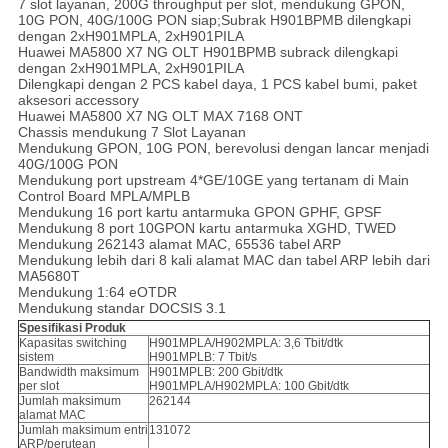
7 slot layanan, 200G throughput per slot, mendukung GPON,
10G PON, 40G/100G PON siap;Subrak H901BPMB dilengkapi
dengan 2xH901MPLA, 2xH901PILA
Huawei MA5800 X7 NG OLT H901BPMB subrack dilengkapi
dengan 2xH901MPLA, 2xH901PILA
Dilengkapi dengan 2 PCS kabel daya, 1 PCS kabel bumi, paket
aksesori accessory
Huawei MA5800 X7 NG OLT MAX 7168 ONT
Chassis mendukung 7 Slot Layanan
Mendukung GPON, 10G PON, berevolusi dengan lancar menjadi
40G/100G PON
Mendukung port upstream 4*GE/10GE yang tertanam di Main
Control Board MPLA/MPLB
Mendukung 16 port kartu antarmuka GPON GPHF, GPSF
Mendukung 8 port 10GPON kartu antarmuka XGHD, TWED
Mendukung 262143 alamat MAC, 65536 tabel ARP
Mendukung lebih dari 8 kali alamat MAC dan tabel ARP lebih dari
MA5680T
Mendukung 1:64 eOTDR
Mendukung standar DOCSIS 3.1
Spesifikasi Produk
Kapasitas switching
H901MPLA/H902MPLA: 3,6 Tbit/dtk
sistem
H901MPLB: 7 Tbit/s
Bandwidth maksimum
H901MPLB: 200 Gbit/dtk
per slot
H901MPLA/H902MPLA: 100 Gbit/dtk
Jumlah maksimum
262144
alamat MAC
Jumlah maksimum entri
131072
ARP/perutean