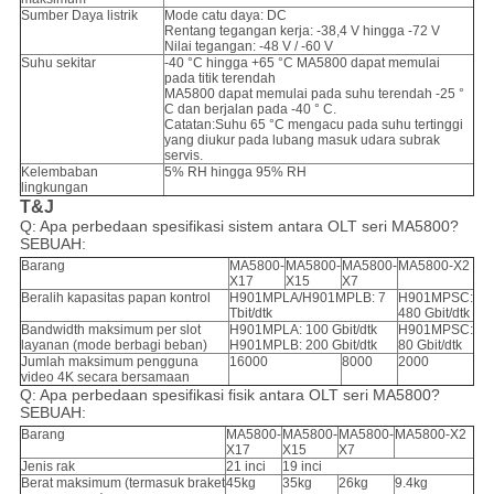
Sumber Daya listrik
Mode catu daya: DC
Rentang tegangan kerja: -38,4 V hingga -72 V
Nilai tegangan: -48 V / -60 V
Suhu sekitar
-40 °C hingga +65 °C MA5800 dapat memulai
pada titik terendah
MA5800 dapat memulai pada suhu terendah -25 °
C dan berjalan pada -40 ° C.
Catatan:Suhu 65 °C mengacu pada suhu tertinggi
yang diukur pada lubang masuk udara subrak
servis.
Kelembaban
5% RH hingga 95% RH
lingkungan
T&J
Q: Apa perbedaan spesifikasi sistem antara OLT seri MA5800?
SEBUAH:
Barang
MA5800-
MA5800-
MA5800-
MA5800-X2
X17
X15
X7
Beralih kapasitas papan kontrol
H901MPLA/H901MPLB: 7
H901MPSC:
Tbit/dtk
480 Gbit/dtk
Bandwidth maksimum per slot
H901MPLA: 100 Gbit/dtk
H901MPSC:
layanan (mode berbagi beban)
H901MPLB: 200 Gbit/dtk
80 Gbit/dtk
Jumlah maksimum pengguna
16000
8000
2000
video 4K secara bersamaan
Q: Apa perbedaan spesifikasi fisik antara OLT seri MA5800?
SEBUAH:
Barang
MA5800-
MA5800-
MA5800-
MA5800-X2
X17
X15
X7
Jenis rak
21 inci
19 inci
Berat maksimum (termasuk braket
45kg
35kg
26kg
9.4kg