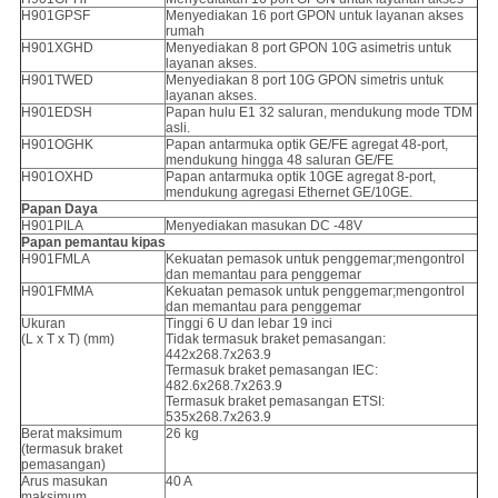
H901GPSF
Menyediakan 16 port GPON untuk layanan akses
rumah
H901XGHD
Menyediakan 8 port GPON 10G asimetris untuk
layanan akses.
H901TWED
Menyediakan 8 port 10G GPON simetris untuk
layanan akses.
H901EDSH
Papan hulu E1 32 saluran, mendukung mode TDM
asli.
H901OGHK
Papan antarmuka optik GE/FE agregat 48-port,
mendukung hingga 48 saluran GE/FE
H901OXHD
Papan antarmuka optik 10GE agregat 8-port,
mendukung agregasi Ethernet GE/10GE.
Papan Daya
H901PILA
Menyediakan masukan DC -48V
Papan pemantau kipas
H901FMLA
Kekuatan pemasok untuk penggemar;mengontrol
dan memantau para penggemar
H901FMMA
Kekuatan pemasok untuk penggemar;mengontrol
dan memantau para penggemar
Ukuran
Tinggi 6 U dan lebar 19 inci
(L x T x T) (mm)
Tidak termasuk braket pemasangan:
442x268.7x263.9
Termasuk braket pemasangan IEC:
482.6x268.7x263.9
Termasuk braket pemasangan ETSI:
535x268.7x263.9
Berat maksimum
26 kg
(termasuk braket
pemasangan)
Arus masukan
40 A
maksimum