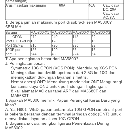
pemasangan)
Arus masukan maksimum
60A
40A
Catu daya
DC: 20A
Catu daya
AC: 8 A
T: Berapa jumlah maksimum port di subrack seri MA5800?
SEBUAH:
Barang
MA5800-X17
MA5800-X15
MA5800-X7
MA5800-X2
port GPON
272
240
112
32
Port 10G GPON
136
120
56
16
Port GE/FE
816
720
336
32
10GE port
136
120
56
16
port E1
544
480
224
64
T: Apa peningkatan besar dari MA5800?
J: Peningkatan besar:
Symmetric 10G GPON (XGS PON): Mendukung XGS PON,
Meningkatkan bandwidth upstream dari 2.5G ke 10G dan
meningkatkan dukungan layanan simetris.
Hemat energi ONT: Mendukung mode tidur ONT.Mengurangi
konsumsi daya ONU untuk perlindungan lingkungan.
8 kali alamat MAC dan tabel ARP dari MA5680T dan
MA5683T.
T: Apakah MA5800 memiliki Papan Perangkat Keras Baru yang
khas?
A: Ya, H901TWED, papan antarmuka 10G GPON simetris 8-port,
ia bekerja bersama dengan terminal jaringan optik (ONT) untuk
menyediakan layanan akses 10G GPON.
T: Bagaimana cara mengkonfigurasi Pemeriksaan Dering
MA5800?