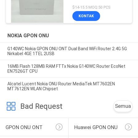
$14-15.5 MOQ:50 PCS
KONTAK
NOKIA GPON ONU
G140WC Nokia GPON ONU ONT Dual Band WiFi Router 2.4G 5G
Nirkabel 4GE 1TEL 2USB
16MB Flash 128MB RAM FTTx Nokia G140WC Router EcoNet
EN7526GT CPU
Alcatel Lucent Nokia ONU Router MediaTek MT7602EN
MT7612EN WLAN Chipset
Bad Request
Semua
GPON ONU ONT
Huawei GPON ONU