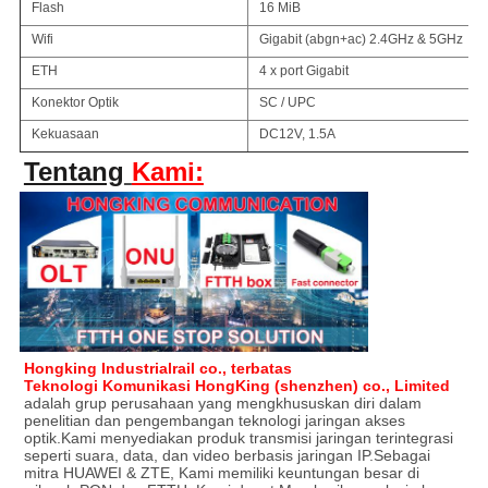
Flash
16 MiB
Wifi
Gigabit (abgn+ac) 2.4GHz & 5GHz
ETH
4 x port Gigabit
Konektor Optik
SC / UPC
Kekuasaan
DC12V, 1.5A
Tentang
Kami:
Hongking Industrialrail co., terbatas
Teknologi Komunikasi HongKing (shenzhen) co., Limited
adalah grup perusahaan yang mengkhususkan diri dalam
penelitian dan pengembangan teknologi jaringan akses
optik.Kami menyediakan produk transmisi jaringan terintegrasi
seperti suara, data, dan video berbasis jaringan IP.Sebagai
mitra HUAWEI & ZTE, Kami memiliki keuntungan besar di