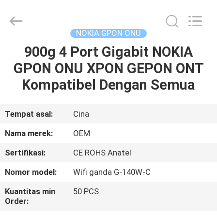
HONGKING
INDUSTRIAL
CO.,
LIMITED.
All
NOKIA GPON ONU
Rights
Reserved.
900g 4 Port Gigabit NOKIA
RUMAH
GPON ONU XPON GEPON ONT
PRODUK
Kompatibel Dengan Semua
TENTANG
Tempat asal:
Cina
KAMI
Nama merek:
OEM
Sertifikasi:
CE ROHS Anatel
TUR
Nomor model:
Wifi ganda G-140W-C
PABRIK
Kuantitas min
50 PCS
Order:
KONTROL