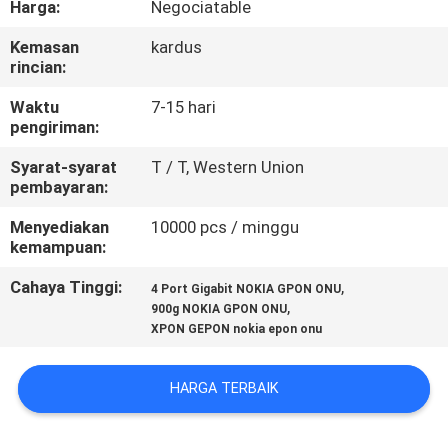
Harga:
Negociatable
KUALITAS
Kemasan
kardus
rincian:
HUBUNGI
KAMI
Waktu
7-15 hari
pengiriman:
Syarat-syarat
T / T, Western Union
PERMINTAAN
pembayaran:
PENAWARAN
Menyediakan
10000 pcs / minggu
kemampuan:
SITEMAP
Cahaya Tinggi:
,
4 Port Gigabit NOKIA GPON ONU
,
900g NOKIA GPON ONU
XPON GEPON nokia epon onu
PRIVACY
POLICY
HARGA TERBAIK