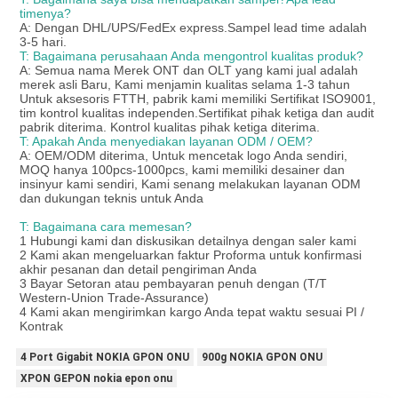
timenya?
A: Dengan DHL/UPS/FedEx express.Sampel lead time adalah
3-5 hari.
T: Bagaimana perusahaan Anda mengontrol kualitas produk?
A: Semua nama Merek ONT dan OLT yang kami jual adalah
merek asli Baru, Kami menjamin kualitas selama 1-3 tahun
Untuk aksesoris FTTH, pabrik kami memiliki Sertifikat ISO9001,
tim kontrol kualitas independen.Sertifikat pihak ketiga dan audit
pabrik diterima. Kontrol kualitas pihak ketiga diterima.
T: Apakah Anda menyediakan layanan ODM / OEM?
A: OEM/ODM diterima, Untuk mencetak logo Anda sendiri,
MOQ hanya 100pcs-1000pcs, kami memiliki desainer dan
insinyur kami sendiri, Kami senang melakukan layanan ODM
dan dukungan teknis untuk Anda
T: Bagaimana cara memesan?
1 Hubungi kami dan diskusikan detailnya dengan saler kami
2 Kami akan mengeluarkan faktur Proforma untuk konfirmasi
akhir pesanan dan detail pengiriman Anda
3 Bayar Setoran atau pembayaran penuh dengan (T/T
Western-Union Trade-Assurance)
4 Kami akan mengirimkan kargo Anda tepat waktu sesuai PI /
Kontrak
4 Port Gigabit NOKIA GPON ONU
900g NOKIA GPON ONU
XPON GEPON nokia epon onu