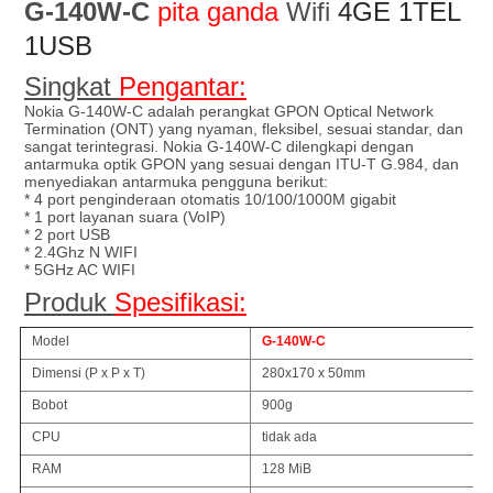
G-140W-C
pita ganda
Wifi
4GE 1TEL
1USB
Singkat
Pengantar:
Nokia G-140W-C adalah perangkat GPON Optical Network
Termination (ONT) yang nyaman, fleksibel, sesuai standar, dan
sangat terintegrasi. Nokia G-140W-C dilengkapi dengan
antarmuka optik GPON yang sesuai dengan ITU-T G.984, dan
menyediakan antarmuka pengguna berikut:
* 4 port penginderaan otomatis 10/100/1000M gigabit
* 1 port layanan suara (VoIP)
* 2 port USB
* 2.4Ghz N WIFI
* 5GHz AC WIFI
Produk
Spesifikasi:
Model
G-140W-C
Dimensi (P x P x T)
280x170 x 50mm
Bobot
900g
CPU
tidak ada
RAM
128 MiB