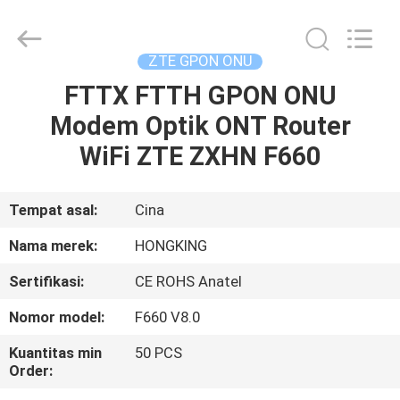
HONGKING
INDUSTRIAL
CO.,
LIMITED.
All
ZTE GPON ONU
Rights
Reserved.
FTTX FTTH GPON ONU
RUMAH
Modem Optik ONT Router
PRODUK
WiFi ZTE ZXHN F660
TENTANG
Tempat asal:
Cina
KAMI
Nama merek:
HONGKING
Sertifikasi:
CE ROHS Anatel
TUR
Nomor model:
F660 V8.0
PABRIK
Kuantitas min
50 PCS
Order:
KONTROL