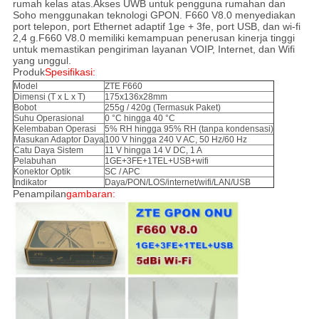
rumah kelas atas.Akses UWB untuk pengguna rumahan dan
Soho menggunakan teknologi GPON. F660 V8.0 menyediakan
port telepon, port Ethernet adaptif 1ge + 3fe, port USB, dan wi-fi
2,4 g.F660 V8.0 memiliki kemampuan penerusan kinerja tinggi
untuk memastikan pengiriman layanan VOIP, Internet, dan Wifi
yang unggul.
Produk
Spesifikasi:
Model
ZTE F660
Dimensi (T x L x T)
175x136x28mm
Bobot
255g / 420g (Termasuk Paket)
Suhu Operasional
0 °C hingga 40 °C
Kelembaban Operasi
5% RH hingga 95% RH (tanpa kondensasi)
Masukan Adaptor Daya
100 V hingga 240 V AC, 50 Hz/60 Hz
Catu Daya Sistem
11 V hingga 14 V DC, 1 A
Pelabuhan
1GE+3FE+1TEL+USB+wifi
Konektor Optik
SC / APC
Indikator
Daya/PON/LOS/internet/wifi/LAN/USB
Penampilan
gambaran
: