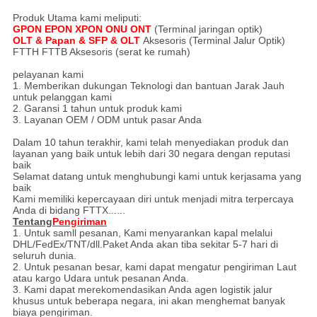
Produk Utama kami meliputi:
GPON EPON XPON ONU ONT
(Terminal jaringan optik)
OLT & Papan & SFP & OLT
Aksesoris (Terminal Jalur Optik)
FTTH FTTB Aksesoris (serat ke rumah)
pelayanan kami
1. Memberikan dukungan Teknologi dan bantuan Jarak Jauh
untuk pelanggan kami
2. Garansi 1 tahun untuk produk kami
3. Layanan OEM / ODM untuk pasar Anda
Dalam 10 tahun terakhir, kami telah menyediakan produk dan
layanan yang baik untuk lebih dari 30 negara dengan reputasi
baik
Selamat datang untuk menghubungi kami untuk kerjasama yang
baik
Kami memiliki kepercayaan diri untuk menjadi mitra terpercaya
Anda di bidang FTTX......
Tentang
Pengiriman
1. Untuk samll pesanan, Kami menyarankan kapal melalui
DHL/FedEx/TNT/dll.Paket Anda akan tiba sekitar 5-7 hari di
seluruh dunia.
2. Untuk pesanan besar, kami dapat mengatur pengiriman Laut
atau kargo Udara untuk pesanan Anda.
3. Kami dapat merekomendasikan Anda agen logistik jalur
khusus untuk beberapa negara, ini akan menghemat banyak
biaya pengiriman.