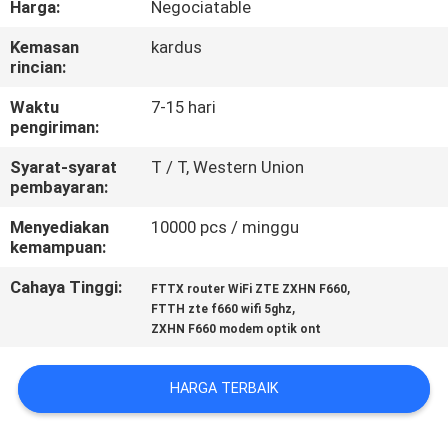
Harga:
Negociatable
KUALITAS
Kemasan
kardus
rincian:
HUBUNGI
KAMI
Waktu
7-15 hari
pengiriman:
Syarat-syarat
T / T, Western Union
PERMINTAAN
pembayaran:
PENAWARAN
Menyediakan
10000 pcs / minggu
kemampuan:
SITEMAP
Cahaya Tinggi:
,
FTTX router WiFi ZTE ZXHN F660
,
FTTH zte f660 wifi 5ghz
ZXHN F660 modem optik ont
PRIVACY
POLICY
HARGA TERBAIK