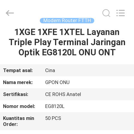
HONGKING
INDUSTRIAL
CO.,
LIMITED.
All
Modem Router FTTH
Rights
Reserved.
1XGE 1XFE 1XTEL Layanan
RUMAH
Triple Play Terminal Jaringan
PRODUK
Optik EG8120L ONU ONT
TENTANG
Tempat asal:
Cina
KAMI
Nama merek:
GPON ONU
Sertifikasi:
CE ROHS Anatel
TUR
Nomor model:
EG8120L
PABRIK
Kuantitas min
50 PCS
Order:
KONTROL