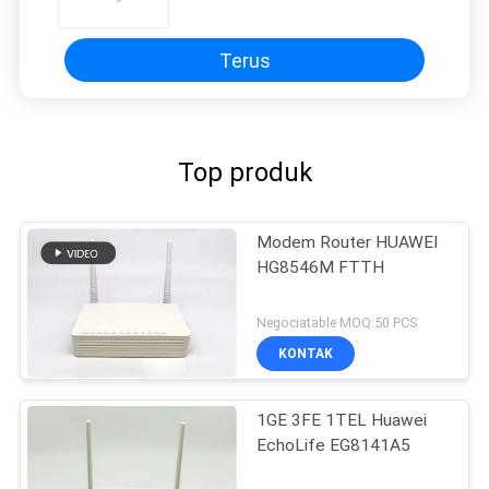
EG8120L ONU ONT
Terus
Top produk
Modem Router HUAWEI
HG8546M FTTH
Negociatable MOQ:50 PCS
KONTAK
1GE 3FE 1TEL Huawei
EchoLife EG8141A5