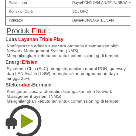
Pelabuhan
Daya/PON/LOS/LAN/TEL/USB/WLAN
Konektor Optik
SC / UPC
Indikator
Daya/PON/LOS/TEL/LAN
Produk
Fitur
:
Luas
Layanan Triple Play
Konfigurasi
ns adalah au
secara otomatis disampaikan oleh
Network Management System (NMS),
Menghilangkan kebutuhan untuk commissioning di tempat.
Energi
Efisien
Systemon Chip (SoC) mengintegrasikan modul PON, gateway,
dan LAN Switch (LSW), menghasilkan penghematan daya
hingga 25%.
Steker-
dan
-Bermain
Konfigurasi secara otomatis disampaikan oleh Network
Management System (NMS),
Menghilangkan kebutuhan untuk commissioning di tempat.