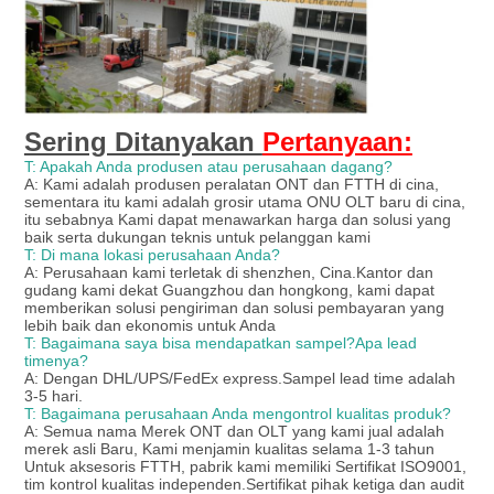
Sering Ditanyakan
Pertanyaan:
T: Apakah Anda produsen atau perusahaan dagang?
A: Kami adalah produsen peralatan ONT dan FTTH di cina,
sementara itu kami adalah grosir utama ONU OLT baru di cina,
itu sebabnya Kami dapat menawarkan harga dan solusi yang
baik serta dukungan teknis untuk pelanggan kami
T: Di mana lokasi perusahaan Anda?
A: Perusahaan kami terletak di shenzhen, Cina.Kantor dan
gudang kami dekat Guangzhou dan hongkong, kami dapat
memberikan solusi pengiriman dan solusi pembayaran yang
lebih baik dan ekonomis untuk Anda
T: Bagaimana saya bisa mendapatkan sampel?Apa lead
timenya?
A: Dengan DHL/UPS/FedEx express.Sampel lead time adalah
3-5 hari.
T: Bagaimana perusahaan Anda mengontrol kualitas produk?
A: Semua nama Merek ONT dan OLT yang kami jual adalah
merek asli Baru, Kami menjamin kualitas selama 1-3 tahun
Untuk aksesoris FTTH, pabrik kami memiliki Sertifikat ISO9001,
tim kontrol kualitas independen.Sertifikat pihak ketiga dan audit