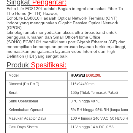
Singkat
Pengantar:
Echo Life EG8120L adalah
Bagian integral dari solusi Fiber To
The Home (FTTH) Huawei,
EchoLife EG8010H adalah Optical Network Terminal (ONT)
indoor yang menggunakan Gigabit Passive Optical Network
(GPON)
teknologi untuk menyediakan akses ultra-broadband untuk
pengguna rumahan dan Small Office/Home Office
(SOHO).EG8010H memiliki satu port Gigabit Ethernet (GE) dan
menampilkan kemampuan penerusan layanan berkinerja tinggi,
memastikan pengalaman layanan video Internet dan High
Definition (HD) yang sangat baik.
Produk
Spesifikasi:
Model
HUAWEI
EG8120L
Dimensi (P x P x T)
115x94x30mm
Berat
155g (Tidak Termasuk Paket)
Suhu Operasional
0 °C hingga 40 °C
Kelembaban Operasi
5% RH hingga 95% RH (tanpa konden
Masukan Adaptor Daya
100 V hingga 240 V AC, 50 Hz/60 Hz
Catu Daya Sistem
11 V hingga 14 V DC, 0,5A