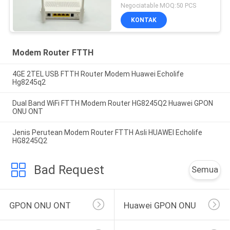
Negociatable MOQ:50 PCS
KONTAK
Modem Router FTTH
4GE 2TEL USB FTTH Router Modem Huawei Echolife
Hg8245q2
Dual Band WiFi FTTH Modem Router HG8245Q2 Huawei GPON
ONU ONT
Jenis Perutean Modem Router FTTH Asli HUAWEI Echolife
HG8245Q2
Bad Request
Semua
GPON ONU ONT
Huawei GPON ONU