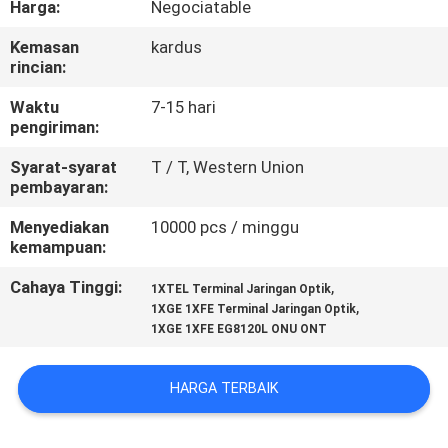
Harga:
Negociatable
KUALITAS
Kemasan
kardus
rincian:
HUBUNGI
KAMI
Waktu
7-15 hari
pengiriman:
Syarat-syarat
T / T, Western Union
PERMINTAAN
pembayaran:
PENAWARAN
Menyediakan
10000 pcs / minggu
kemampuan:
SITEMAP
Cahaya Tinggi:
,
1XTEL Terminal Jaringan Optik
,
1XGE 1XFE Terminal Jaringan Optik
1XGE 1XFE EG8120L ONU ONT
PRIVACY
POLICY
HARGA TERBAIK